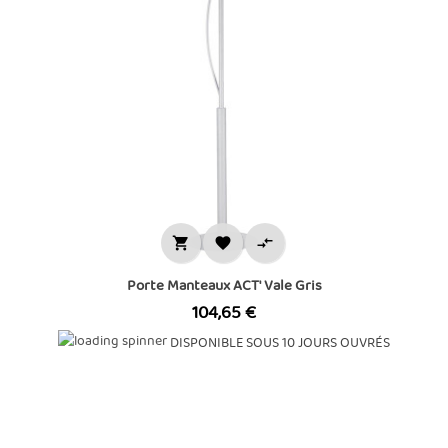



Porte Manteaux ACT' Vale Gris
Prix
104,65 €
DISPONIBLE SOUS 10 JOURS OUVRÉS