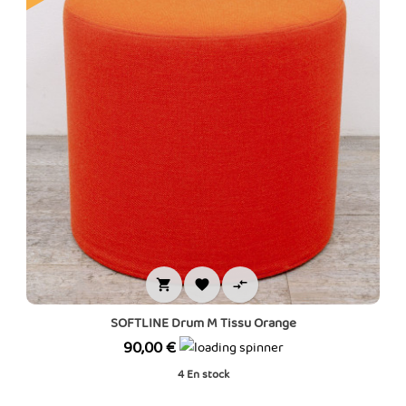



SOFTLINE Drum M Tissu Orange
Prix
90,00 €
4
En stock