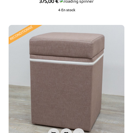
Prix
375,00 €
4
En stock
RECONDITIONNÉ