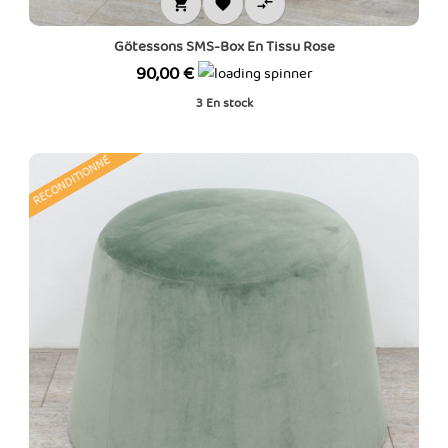



Götessons SMS-Box En Tissu Rose
Prix
90,00 €
3
En stock
RECONDITIONNÉ