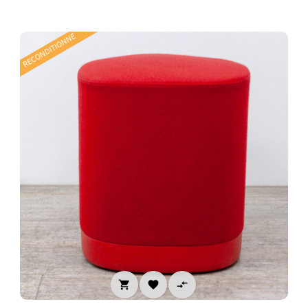
RECONDITIONNÉ


