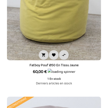



Fatboy Pouf Ø50 En Tissu Jaune
Prix
60,00 €
1
En stock
Derniers articles en stock
RECONDITIONNÉ