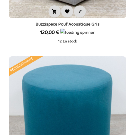



Buzzispace Pouf Acoustique Gris
Prix
120,00 €
12
En stock
RECONDITIONNÉ