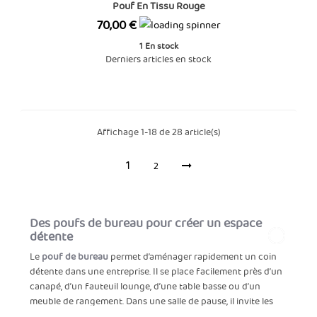
Pouf En Tissu Rouge
Prix
70,00 €
1
En stock
Derniers articles en stock
Affichage 1-18 de 28 article(s)
1
2
Des poufs de bureau pour créer un espace
détente
Le
pouf de bureau
permet d’aménager rapidement un coin
détente dans une entreprise. Il se place facilement près d’un
canapé, d’un fauteuil lounge, d’une table basse ou d’un
meuble de rangement. Dans une salle de pause, il invite les
collaborateurs à s’installer quelques minutes pour échanger,