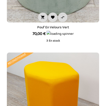



Pouf En Velours Vert
Prix
70,00 €
3
En stock
RECONDITIONNÉ