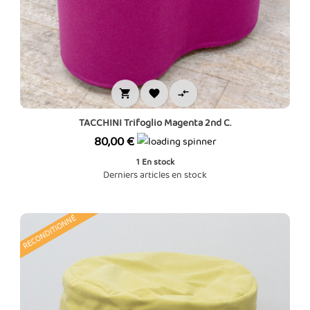



TACCHINI Trifoglio Magenta 2nd C.
Prix
80,00 €
1
En stock
Derniers articles en stock
RECONDITIONNÉ