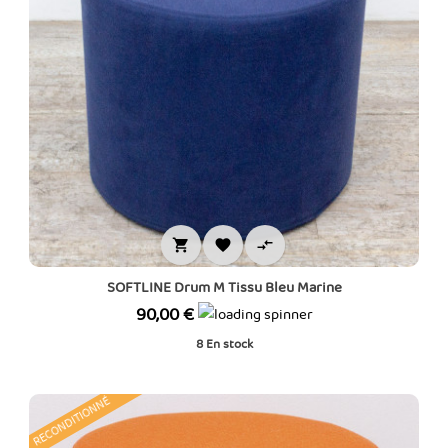



SOFTLINE Drum M Tissu Bleu Marine
Prix
90,00 €
8
En stock
RECONDITIONNÉ