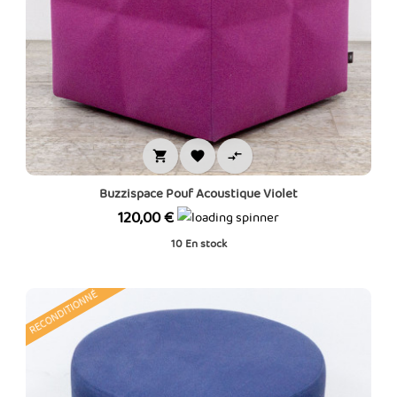



Buzzispace Pouf Acoustique Violet
Prix
120,00 €
10
En stock
RECONDITIONNÉ