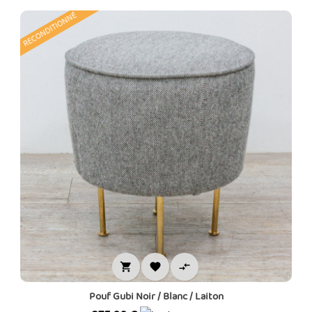
RECONDITIONNÉ



Pouf Gubi Noir / Blanc / Laiton