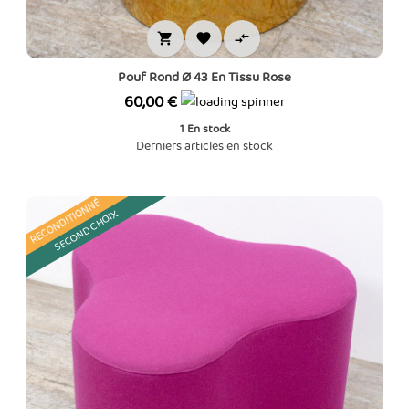



Pouf Rond Ø 43 En Tissu Rose
Prix
60,00 €
1
En stock
Derniers articles en stock
RECONDITIONNÉ
SECOND CHOIX