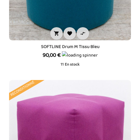



SOFTLINE Drum M Tissu Bleu
Prix
90,00 €
11
En stock
RECONDITIONNÉ