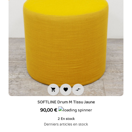



SOFTLINE Drum M Tissu Jaune
Prix
90,00 €
2
En stock
Derniers articles en stock