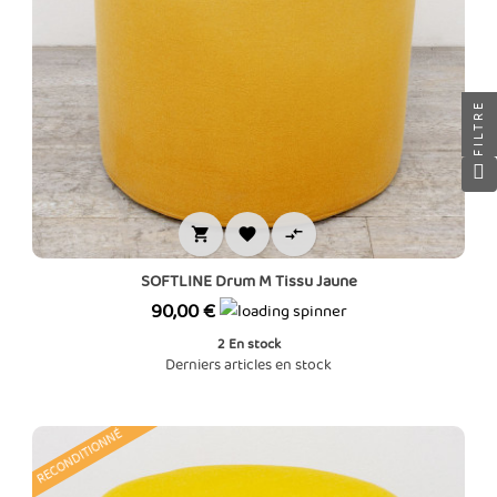
FILTRE



SOFTLINE Drum M Tissu Jaune
Prix
90,00 €
2
En stock
Derniers articles en stock
RECONDITIONNÉ