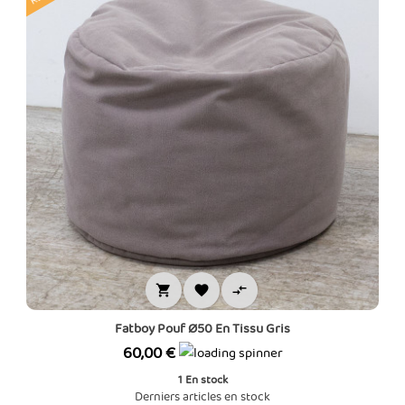



Fatboy Pouf Ø50 En Tissu Gris
Prix
60,00 €
1
En stock
Derniers articles en stock