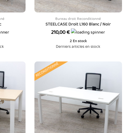
nné
Bureau droit Reconditionné
anc
STEELCASE Droit L160 Blanc / Noir
Prix
210,00 €
2
En stock
ock
Derniers articles en stock
RECONDITIONNÉ