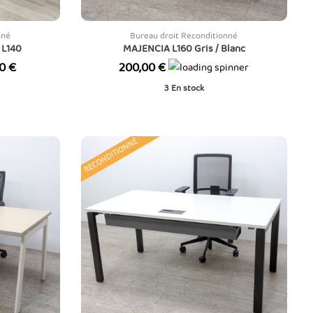
nné
Bureau droit Reconditionné
 L140
MAJENCIA L160 Gris / Blanc
Prix
0 €
200,00 €
3
En stock
RECONDITIONNÉ