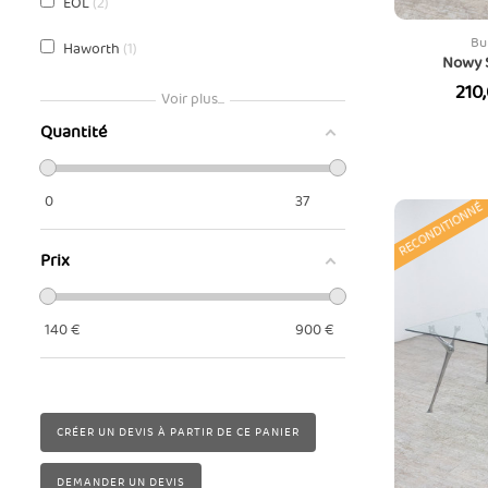
EOL
2
Bu
Haworth
1
Nowy S
Prix
210
Ikea
1
Voir plus...
Quantité
Majencia
2
Nowy Styl
1
0
37
RECONDITIONNÉ
Steelcase
4
Prix
140
€
900
€
CRÉER UN DEVIS À PARTIR DE CE PANIER
DEMANDER UN DEVIS