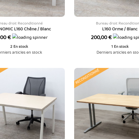
reau droit Reconditionné
Bureau droit Reconditio
OMIC L160 Chêne / Blanc
L160 Orme / Blanc
Prix
,00 €
200,00 €
2
En stock
1
En stock
rniers articles en stock
Derniers articles en st
RECONDITIONNÉ