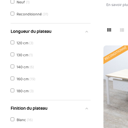
Neuf
1
En savoir pl
Reconditionné
31
Longueur du plateau
120 cm
3
RECONDITIONNÉ
130 cm
1
140 cm
6
160 cm
19
180 cm
3
Finition du plateau
Blanc
16