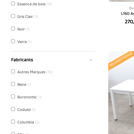
Essence de bois
11
Bu
L160 A
Gris Clair
3
Prix
270
Noir
1
Verre
1
RECONDITIONNÉ
Fabricants
Autres Marques
16
Bene
1
Buronomic
1
Codutti
1
Columbia
2