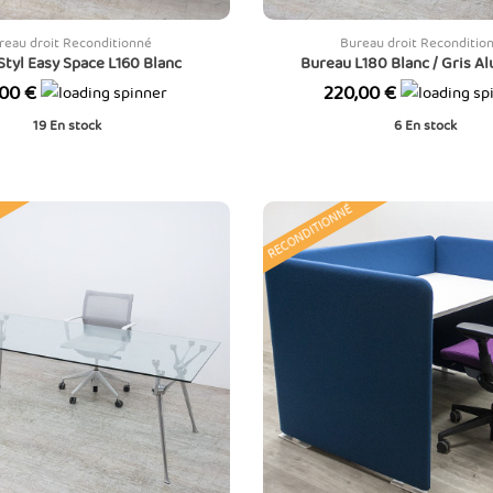
reau droit Reconditionné
Bureau droit Reconditio
tyl Easy Space L160 Blanc
Bureau L180 Blanc / Gris A
Prix
,00 €
220,00 €
19
En stock
6
En stock
RECONDITIONNÉ