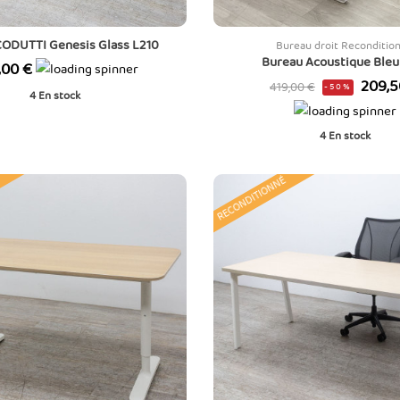
CODUTTI Genesis Glass L210
Bureau droit Reconditio
Bureau Acoustique Bleu
,00 €
Prix
Prix
209,5
419,00 €
-50%
4
En stock
de
base
4
En stock
RECONDITIONNÉ