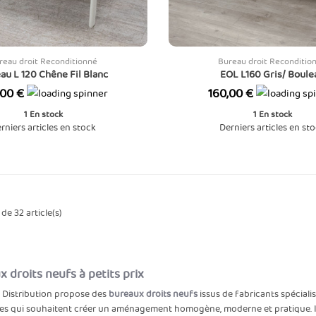
reau droit Reconditionné
Bureau droit Reconditio
au L 120 Chêne Fil Blanc
EOL L160 Gris/ Boule
Prix
,00 €
160,00 €
1
En stock
1
En stock
rniers articles en stock
Derniers articles en st
de 32 article(s)
 droits neufs à petits prix
 Distribution propose des
bureaux droits neufs
issus de fabricants spécial
es qui souhaitent créer un aménagement homogène, moderne et pratique. Ils 