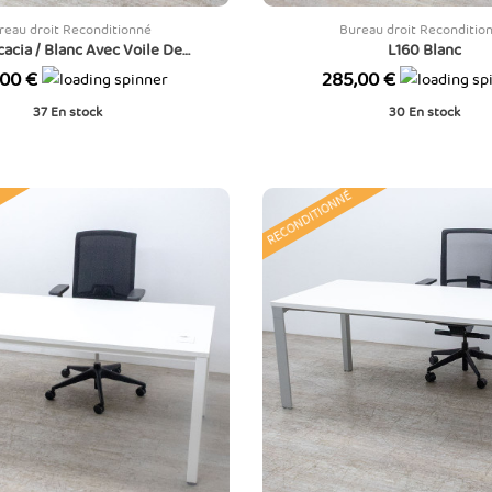
reau droit Reconditionné
Bureau droit Reconditio
cacia / Blanc Avec Voile De
L160 Blanc
Courtoisie
Prix
,00 €
285,00 €
37
En stock
30
En stock
RECONDITIONNÉ