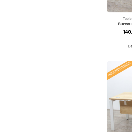
Table
Bureau 
Prix
140
De
RECONDITIONNÉ