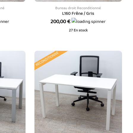
nné
Bureau droit Reconditionné
L160 Frêne / Gris
Prix
200,00 €
27
En stock
RECONDITIONNÉ