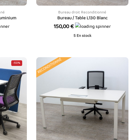
nné
Bureau droit Reconditionné
luminium
Bureau / Table L130 Blanc
Prix
150,00 €
5
En stock
RECONDITIONNÉ
-50%