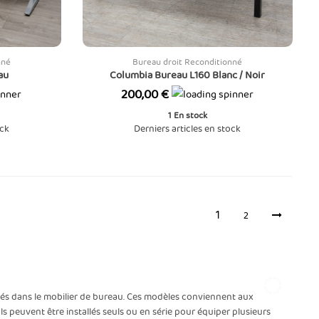
nné
Bureau droit Reconditionné
au
Columbia Bureau L160 Blanc / Noir
Prix
200,00 €
1
En stock
ock
Derniers articles en stock
1
2
isés dans le mobilier de bureau. Ces modèles conviennent aux
peuvent être installés seuls ou en série pour équiper plusieurs