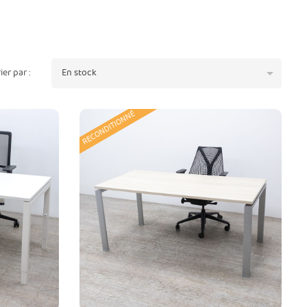

rier par :
En stock
RECONDITIONNÉ