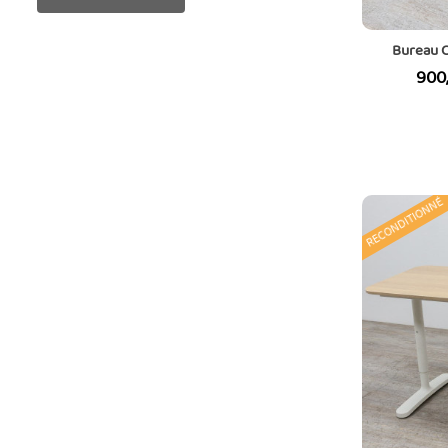
Bureau 
Prix
900
RECONDITIONNÉ