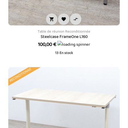



Table de réunion Reconditionnée
Steelcase FrameOne L160
Prix
100,00 €
13
En stock
RECONDITIONNÉ