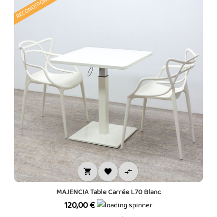
RECONDITIONNÉ



MAJENCIA Table Carrée L70 Blanc
Prix
120,00 €