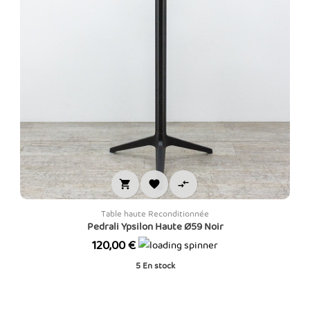



Table haute Reconditionnée
Pedrali Ypsilon Haute Ø59 Noir
Prix
120,00 €
5
En stock