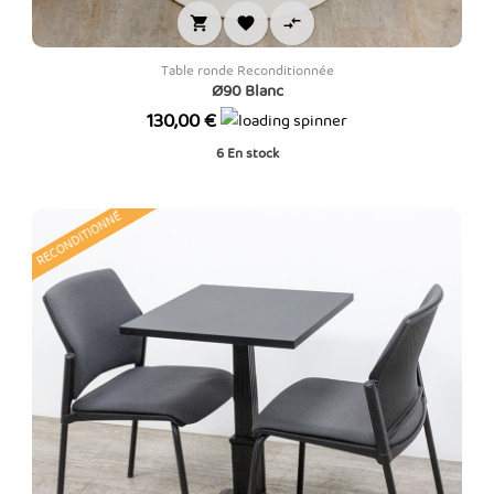



Table ronde Reconditionnée
Ø90 Blanc
Prix
130,00 €
6
En stock
RECONDITIONNÉ