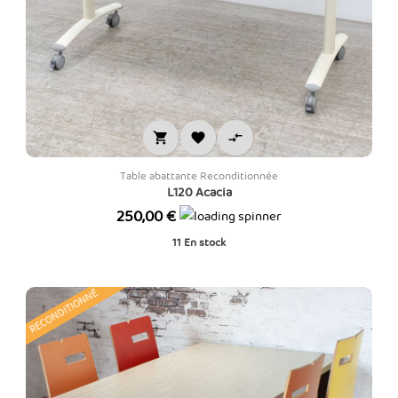



Table abattante Reconditionnée
L120 Acacia
Prix
250,00 €
11
En stock
RECONDITIONNÉ