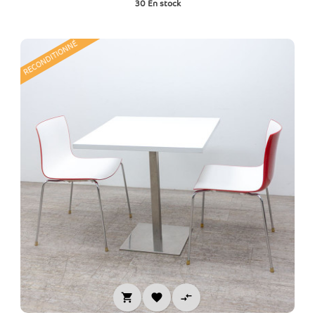
30
En stock
RECONDITIONNÉ


