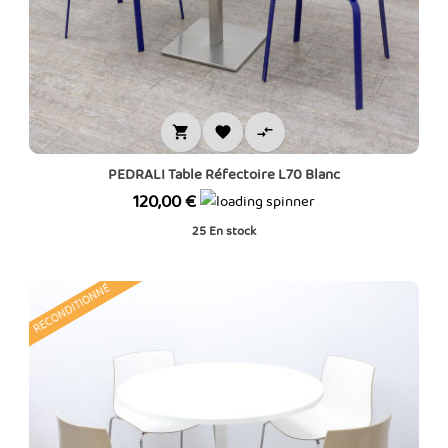



PEDRALI Table Réfectoire L70 Blanc
Prix
120,00 €
25
En stock
RECONDITIONNÉ