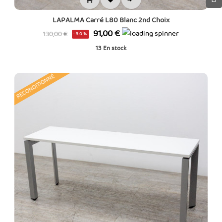
LAPALMA Carré L80 Blanc 2nd Choix
Prix
Prix
91,00 €
130,00 €
-30%
de
13
En stock
base
RECONDITIONNÉ