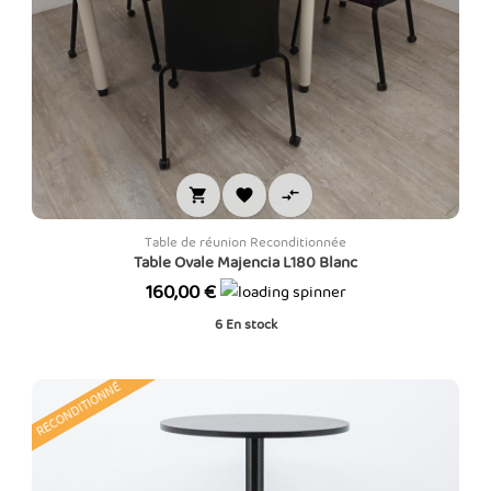



Table de réunion Reconditionnée
Table Ovale Majencia L180 Blanc
Prix
160,00 €
6
En stock
RECONDITIONNÉ