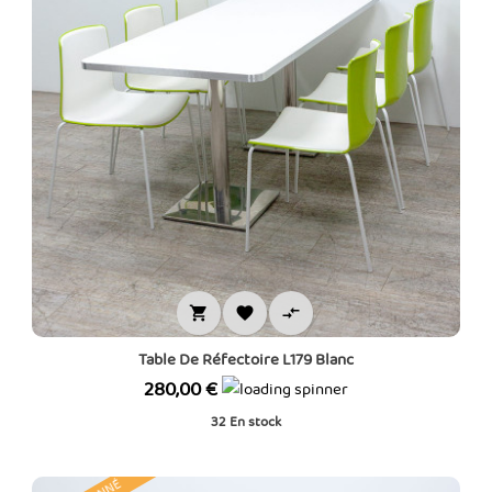



Table De Réfectoire L179 Blanc
Prix
280,00 €
32
En stock