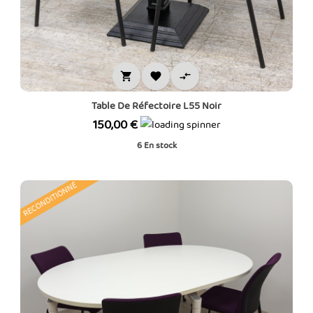



Table De Réfectoire L55 Noir
Prix
150,00 €
6
En stock
RECONDITIONNÉ