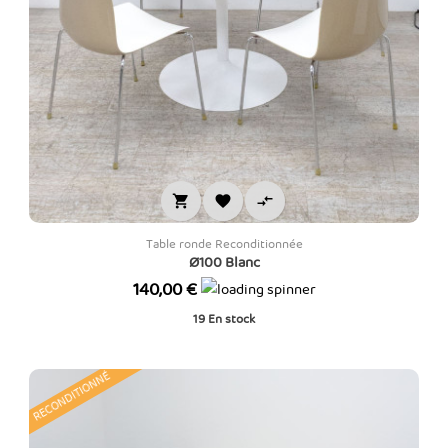



Table ronde Reconditionnée
Ø100 Blanc
Prix
140,00 €
19
En stock
RECONDITIONNÉ