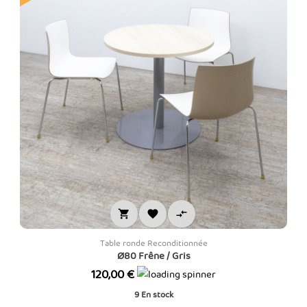



Table ronde Reconditionnée
Ø80 Frêne / Gris
Prix
120,00 €
9
En stock