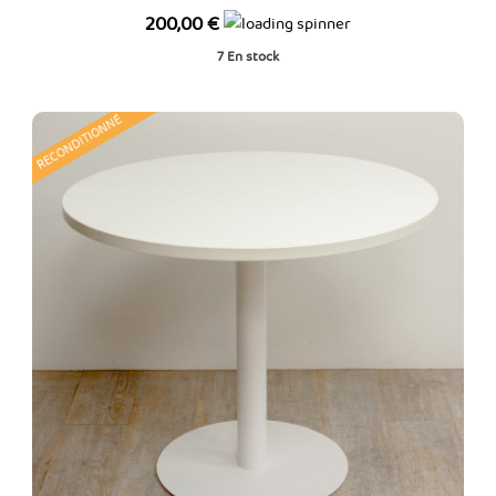
Prix
200,00 €
7
En stock
RECONDITIONNÉ