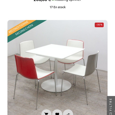
17
En stock
RECONDITIONNÉ
SECOND CHOIX
-30%
FILTRE


