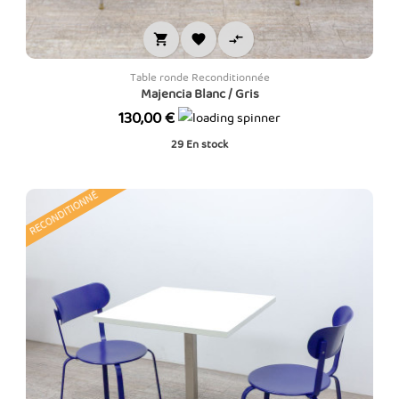



Table ronde Reconditionnée
Majencia Blanc / Gris
Prix
130,00 €
29
En stock
RECONDITIONNÉ