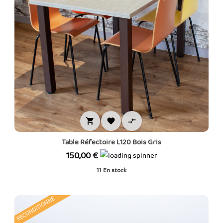



Table Réfectoire L120 Bois Gris
Prix
150,00 €
11
En stock
RECONDITIONNÉ