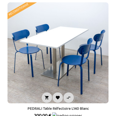
RECONDITIONNÉ



PEDRALI Table Réfectoire L140 Blanc
Prix
200,00 €