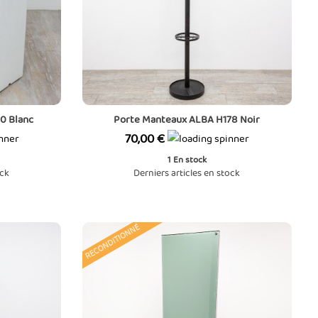
0 Blanc
Porte Manteaux ALBA H178 Noir
Prix
70,00 €
1
En stock
ock
Derniers articles en stock
RECONDITIONNÉ