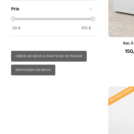
Zanotta
1
Prix
50
€
755
€
Bac À 
Prix
150
CRÉER UN DEVIS À PARTIR DE CE PANIER
DEMANDER UN DEVIS
RECONDITIONNÉ