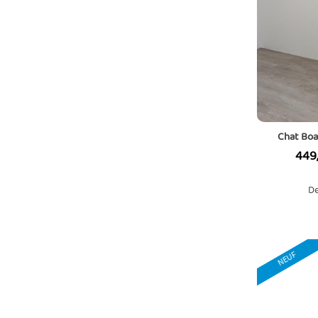
Chat Boa
Prix
449
De
NEUF