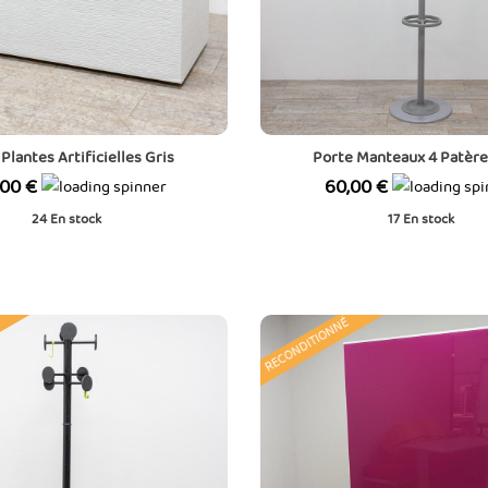
Plantes Artificielles Gris
Porte Manteaux 4 Patère
Prix
,00 €
60,00 €
24
En stock
17
En stock
RECONDITIONNÉ