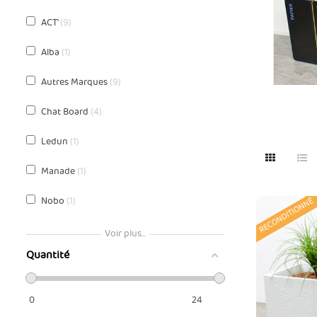
ACT'
9
Alba
1
Autres Marques
9
Chat Board
4
Ledun
1
Manade
1
Nobo
1
RECONDITIONNÉ
Rossignol
1
Voir plus...
Quantité
Unilux
1
Vondom
2
0
24