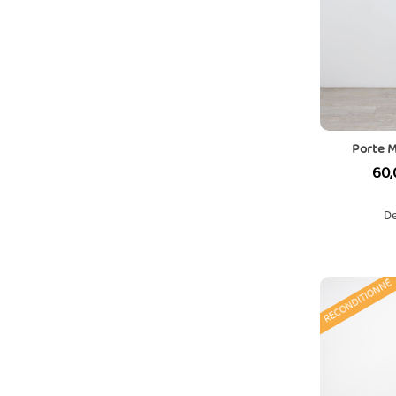
Porte M
Prix
60,
De
RECONDITIONNÉ