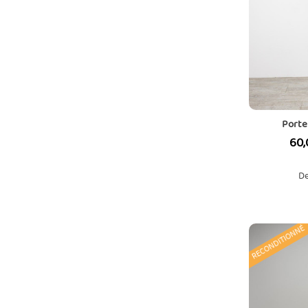
Porte
Prix
60,
De
RECONDITIONNÉ