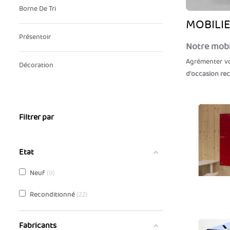
Borne De Tri
MOBILI
Présentoir
Notre mobi
Agrémenter v
Décoration
d'occasion re
Filtrer par
Etat
Neuf
9
Reconditionné
22
Fabricants