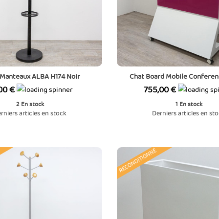
 Manteaux ALBA H174 Noir
Chat Board Mobile Conferen
Prix
00 €
755,00 €
2
En stock
1
En stock
rniers articles en stock
Derniers articles en st
RECONDITIONNÉ