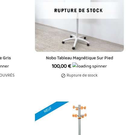
e Gris
Nobo Tableau Magnétique Sur Pied
Prix
100,00 €
 OUVRÉS
Rupture de stock

NEUF