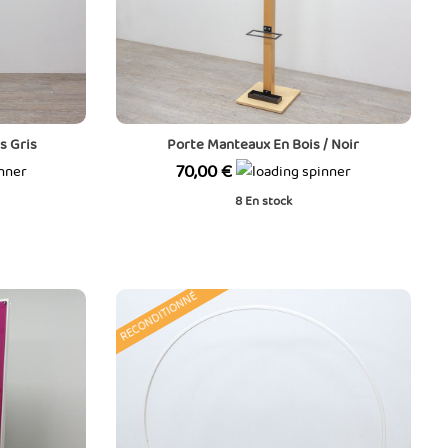
s Gris
Porte Manteaux En Bois / Noir
Prix
70,00 €
8
En stock
RECONDITIONNÉ