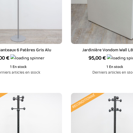
anteaux 6 Patères Gris Alu
Jardinière Vondom Wall L8
Prix
00 €
95,00 €
1
En stock
1
En stock
rniers articles en stock
Derniers articles en st
RECONDITIONNÉ