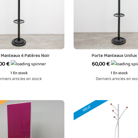
 Manteaux 4 Patères Noir
Porte Manteaux Unilux
Prix
00 €
60,00 €
1
En stock
1
En stock
rniers articles en stock
Derniers articles en st
NEUF