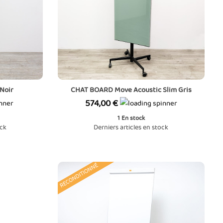
 Noir
CHAT BOARD Move Acoustic Slim Gris
Prix
574,00 €
1
En stock
ock
Derniers articles en stock
RECONDITIONNÉ