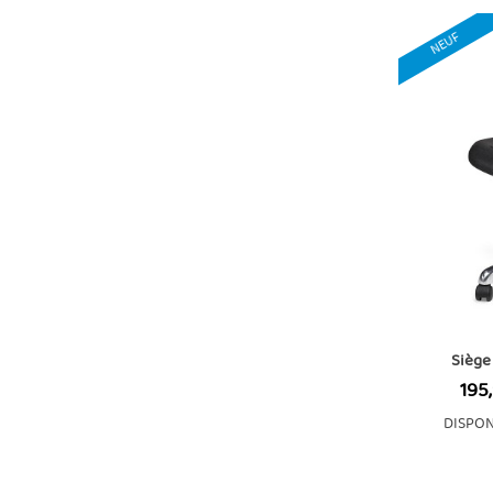
NEUF
Siège
Prix
195
DISPON