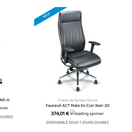
NEUF
TAR-H
Chaise de bureau Neuve
Fauteuil ACT Malo En Cuir Noir 3D
Prix
374,01 €
 OUVRES
DISPONIBLE SOUS 7 JOURS OUVRES