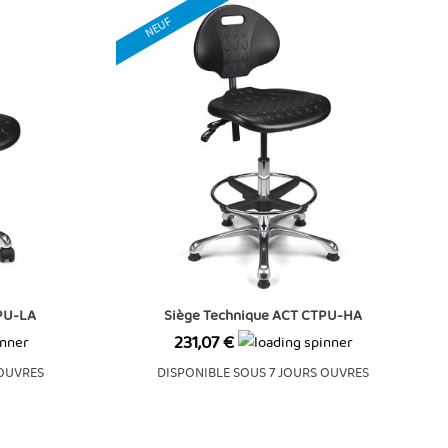
NEUF
TPU-LA
Siège Technique ACT CTPU-HA
Prix
231,07 €
 OUVRES
DISPONIBLE SOUS 7 JOURS OUVRES