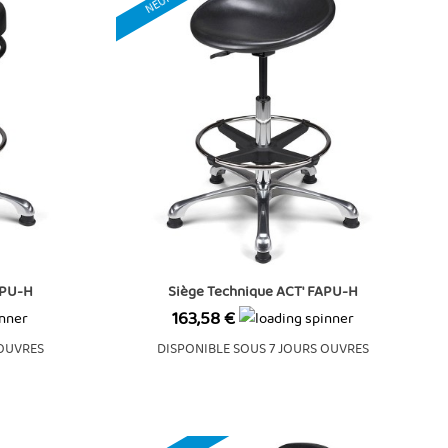
NEUF
APU-H
Siège Technique ACT' FAPU-H
Prix
163,58 €
 OUVRES
DISPONIBLE SOUS 7 JOURS OUVRES