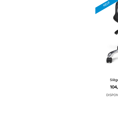
NEUF
Sièg
Prix
104
DISPON