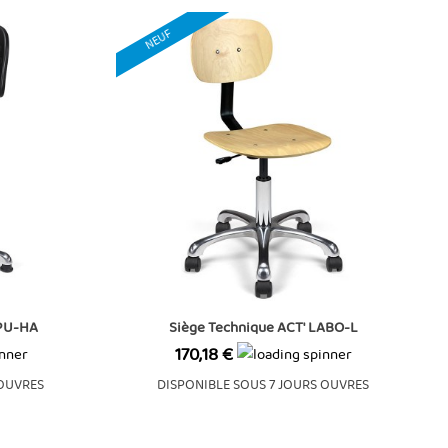
NEUF
PPU-HA
Siège Technique ACT' LABO-L
Prix
170,18 €
 OUVRES
DISPONIBLE SOUS 7 JOURS OUVRES