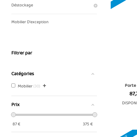
Déstockage
Mobilier D'exception
Filtrer par
Catégories
Porte
+
Mobilier
30
Prix
87,
DISPON
Prix
87
€
375
€