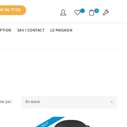
41 86 77 09
0
EPTION
SAV / CONTACT
LE MAGASIN

rier par :
En stock
NEUF