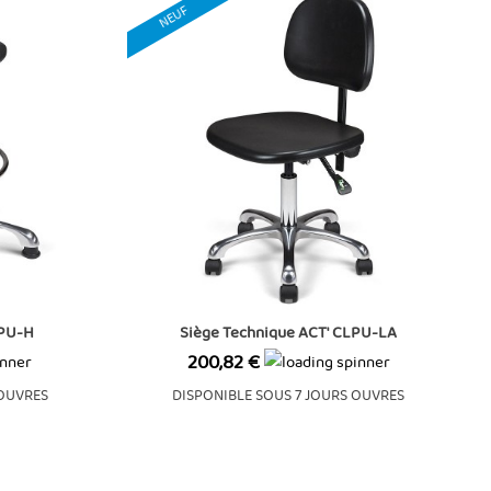
NEUF
IPU-H
Siège Technique ACT' CLPU-LA
Prix
200,82 €
 OUVRES
DISPONIBLE SOUS 7 JOURS OUVRES