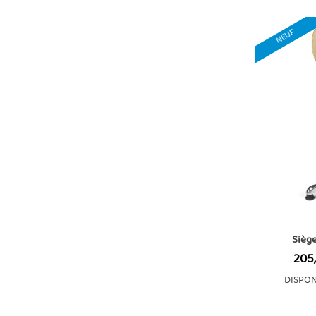
NEUF
Sièg
Prix
205
DISPON