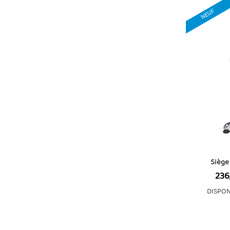
NEUF
Siège
Prix
236
DISPON