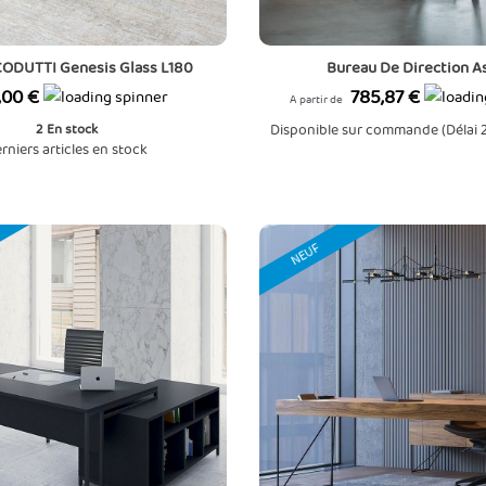
CODUTTI Genesis Glass L180
Bureau De Direction A
Prix
,00 €
785,87 €
A partir de
2
En stock
Disponible sur commande (Délai 
rniers articles en stock
NEUF