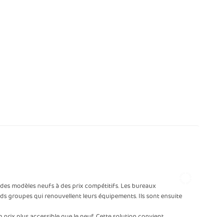
des modèles neufs à des prix compétitifs. Les bureaux
ands groupes qui renouvellent leurs équipements. Ils sont ensuite
 prix plus accessible que le neuf. Cette solution convient