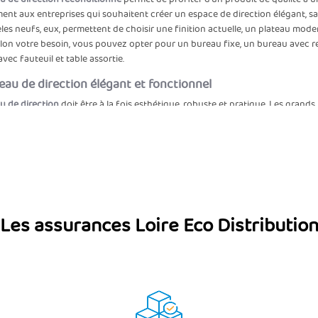
ent aux entreprises qui souhaitent créer un espace de direction élégant, sa
es neufs, eux, permettent de choisir une finition actuelle, un plateau mod
Selon votre besoin, vous pouvez opter pour un bureau fixe, un bureau avec
vec fauteuil et table assortie.
au de direction élégant et fonctionnel
u de direction
doit être à la fois esthétique, robuste et pratique. Les gran
, un téléphone, des accessoires et des dossiers. Certains modèles disposen
 ou recevoir un collaborateur en face à face.
ions varient selon les arrivages : bois, hêtre, blanc, noir, gris, imitation chê
rte une image chaleureuse et classique. Un modèle blanc donne un style pl
à un bureau de direction au caractère affirmé.
 bureaux peuvent également intégrer des passages de câbles, des caissons,
er un espace propre et bien organisé. Le choix du plateau, des pieds, de la
Les assurances Loire Eco Distributio
este des équipements présents dans les locaux.
 de direction occasion : un choix économique
un
bureau de direction d’occasion
permet de réaliser des économies importa
evé, surtout lorsqu’il s’agit de grandes marques ou de modèles avec finition
ficiez d’un produit robuste, contrôlé et adapté à un usage quotidien, tout e
ution est particulièrement adaptée aux entreprises en création, aux cabinet