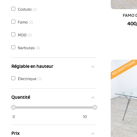
Codutti
2
FAMO D
Famo
2
Prix
400
MDD
2
Narbutas
4
RECONDITIONNÉ
Réglable en hauteur
Électrique
3
Quantité
0
10
Prix