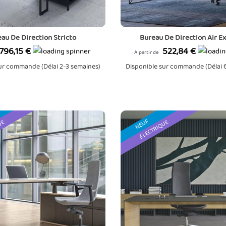
au De Direction Stricto
Bureau De Direction Air E
Prix
Prix
796,15 €
522,84 €
A partir de
ur commande (Délai 2-3 semaines)
Disponible sur commande (Délai 
NEUF
UE
ÉLECTRIQUE