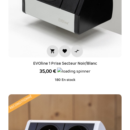



EVOline 1 Prise Secteur Noir/Blanc
Prix
35,00 €
180
En stock
RECONDITIONNÉ