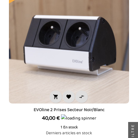



EVOline 2 Prises Secteur Noir/Blanc
Prix
40,00 €
FILTRE
1
En stock
Derniers articles en stock