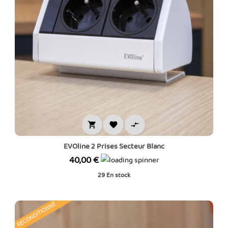



EVOline 2 Prises Secteur Blanc
Prix
40,00 €
29
En stock
RECONDITIONNÉ