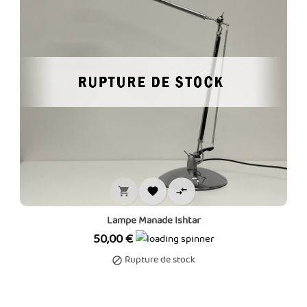



Lampe Manade Ishtar
Prix
50,00 €
Rupture de stock
