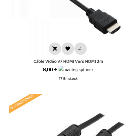



Câble Vidéo V7 HDMI Vers HDMI 2m
Prix
8,00 €
17
En stock
RECONDITIONNÉ