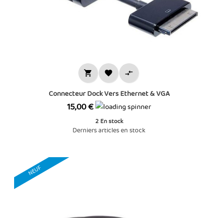



Connecteur Dock Vers Ethernet & VGA
Prix
15,00 €
2
En stock
Derniers articles en stock
NEUF