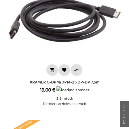



KRAMER C-DPM/DPM-25 DP-DP 7,6m
Prix
19,00 €
2
En stock
Derniers articles en stock
FILTRE
RECONDITIONNÉ