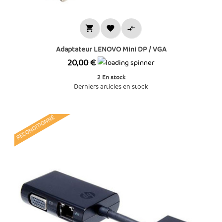



Adaptateur LENOVO Mini DP / VGA
Prix
20,00 €
2
En stock
Derniers articles en stock
RECONDITIONNÉ