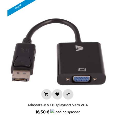
NEUF



Adaptateur V7 DisplayPort Vers VGA
Prix
16,50 €