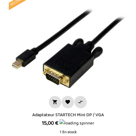



Adaptateur STARTECH Mini DP / VGA
Prix
15,00 €
1
En stock