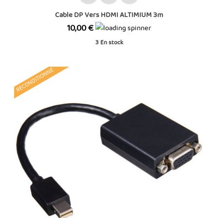
Cable DP Vers HDMI ALTIMIUM 3m
Prix
10,00 €
3
En stock
RECONDITIONNÉ