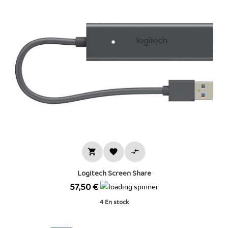



Logitech Screen Share
Prix
57,50 €
4
En stock