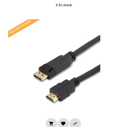
3
En stock
RECONDITIONNÉ


