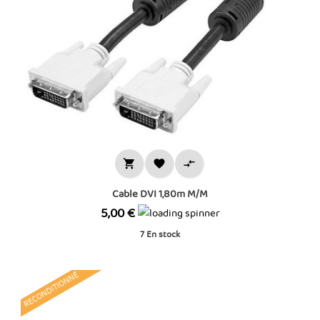



Cable DVI 1,80m M/M
Prix
5,00 €
7
En stock
RECONDITIONNÉ