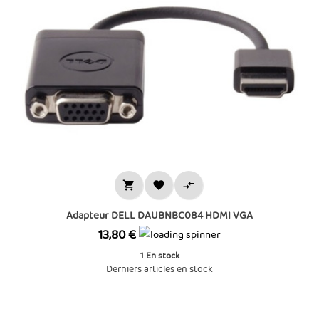



Adapteur DELL DAUBNBC084 HDMI VGA
Prix
13,80 €
1
En stock
Derniers articles en stock