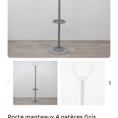
Porte manteaux 4 patères Gris