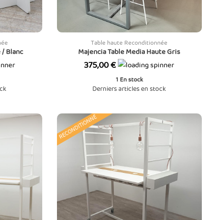
née
Table haute Reconditionnée
/ Blanc
Majencia Table Media Haute Gris
Prix
375,00 €
1
En stock
ock
Derniers articles en stock
RECONDITIONNÉ