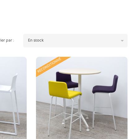

rier par :
En stock
RECONDITIONNÉ