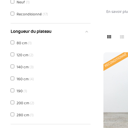
Neuf
1
En savoir pl
Reconditionné
17
Longueur du plateau
80 cm
1
RECONDITIONNÉ
120 cm
2
140 cm
3
160 cm
4
190
1
200 cm
2
280 cm
1