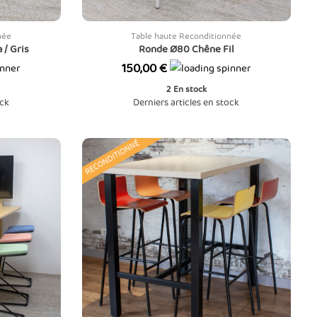
née
Table haute Reconditionnée
 / Gris
Ronde Ø80 Chêne Fil
Prix
150,00 €
2
En stock
ock
Derniers articles en stock
RECONDITIONNÉ