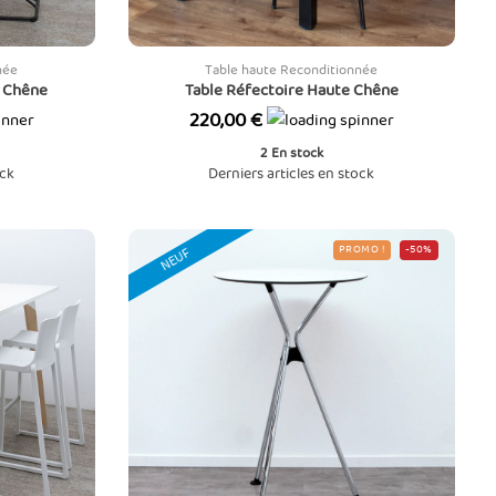
née
Table haute Reconditionnée
 Chêne
Table Réfectoire Haute Chêne
Prix
220,00 €
2
En stock
ock
Derniers articles en stock
PROMO !
-50%
NEUF