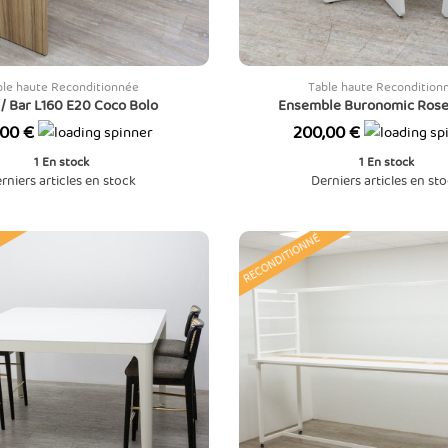
ble haute Reconditionnée
Table haute Recondition
 / Bar L160 E20 Coco Bolo
Ensemble Buronomic Rose 
Prix
,00 €
200,00 €
1
En stock
1
En stock
rniers articles en stock
Derniers articles en st
RECONDITIONNÉ