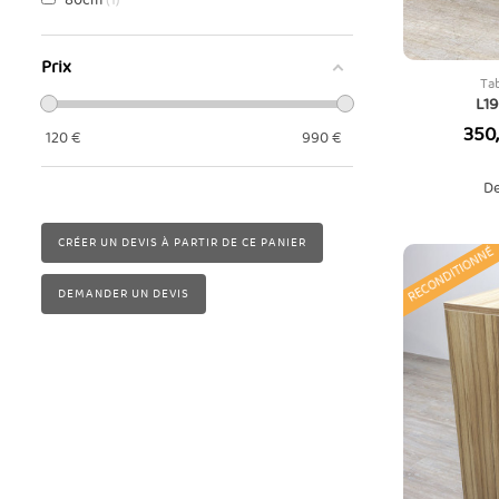
80cm
1
Prix
Ta
L19
Prix
350
120
€
990
€
De
CRÉER UN DEVIS À PARTIR DE CE PANIER
RECONDITIONNÉ
DEMANDER UN DEVIS