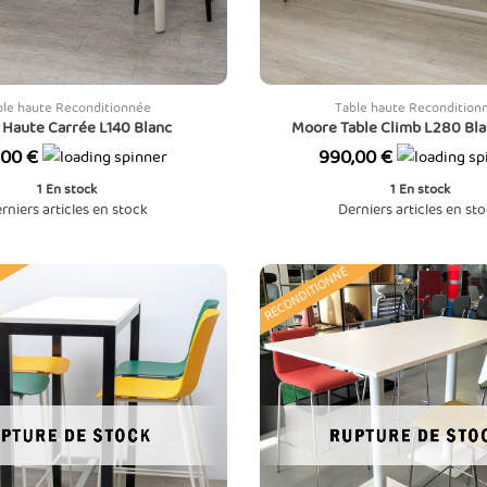
ble haute Reconditionnée
Table haute Recondition
 Haute Carrée L140 Blanc
Moore Table Climb L280 Bl
Prix
,00 €
990,00 €
1
En stock
1
En stock
rniers articles en stock
Derniers articles en st
RECONDITIONNÉ