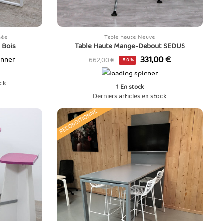
née
Table haute Neuve
 Bois
Table Haute Mange-Debout SEDUS
Prix
Prix
331,00 €
662,00 €
-50%
de
ock
base
1
En stock
Derniers articles en stock
RECONDITIONNÉ