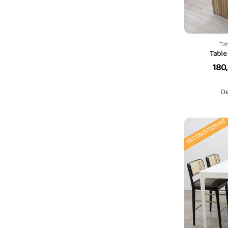
Ta
Table
Prix
180
De
RECONDITIONNÉ