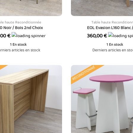
ble haute Reconditionnée
Table haute Recondition
0 Noir / Bois 2nd Choix
EOL Evasion L160 Blanc /
Prix
,00 €
360,00 €
1
En stock
1
En stock
rniers articles en stock
Derniers articles en st
RECONDITIONNÉ