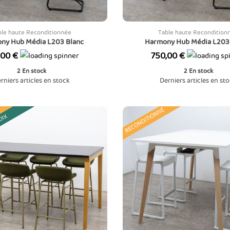
ble haute Reconditionnée
Table haute Recondition
ny Hub Média L203 Blanc
Harmony Hub Média L203
Prix
,00 €
750,00 €
2
En stock
2
En stock
rniers articles en stock
Derniers articles en st
RECONDITIONNÉ
OIX