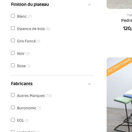
Finition du plateau
Ta
Blanc
7
Pedra
Prix
120
Essence de bois
6
Gris Foncé
1
Noir
3
RECONDITIONNÉ
Rose
1
Fabricants
Autres Marques
10
Buronomic
1
EOL
1