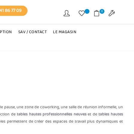
41 86 77 09
0
EPTION
SAV / CONTACT
LE MAGASIN
 pause, une zone de coworking, une salle de réunion informelle, un
lection de
tables hautes professionnelles neuves
et de
tables hautes
ables permettent de créer des espaces de travail plus dynamiques et