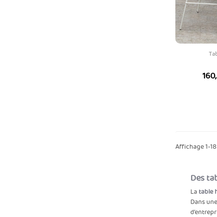
Ta
Prix
160
Affichage 1-18 
Des ta
La
table 
Dans une 
d’entrepr