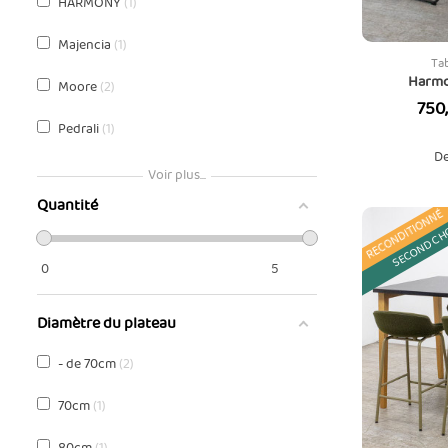
HARMONY
1
Majencia
1
Ta
Harmo
Moore
2
Prix
750
Pedrali
1
De
Sedus
1
Voir plus...
Quantité
RECONDITIONNÉ
SECOND CH
0
5
Diamètre du plateau
- de 70cm
2
70cm
1