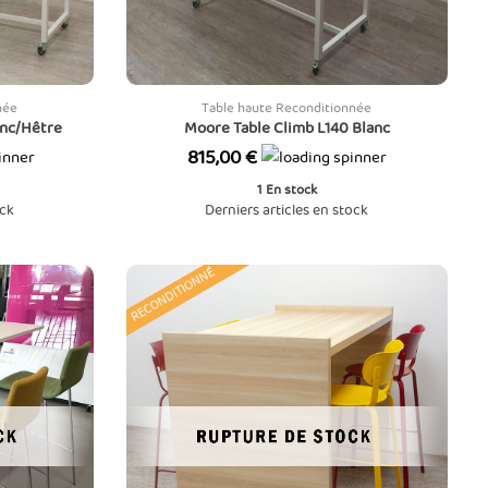
née
Table haute Reconditionnée
anc/Hêtre
Moore Table Climb L140 Blanc
Prix
815,00 €
1
En stock
ock
Derniers articles en stock
RECONDITIONNÉ