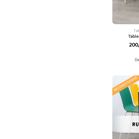
Ta
Table
Prix
200
De
RECONDITIONNÉ