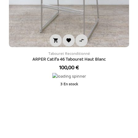



Tabouret Reconditionné
ARPER Catifa 46 Tabouret Haut Blanc
Prix
100,00 €
3
En stock