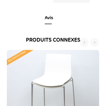
Avis
PRODUITS CONNEXES
‹
›
RECONDITIONNÉ
R