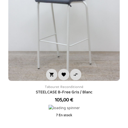



Tabouret Reconditionné
STEELCASE B-Free Gris / Blanc
Prix
105,00 €
7
En stock