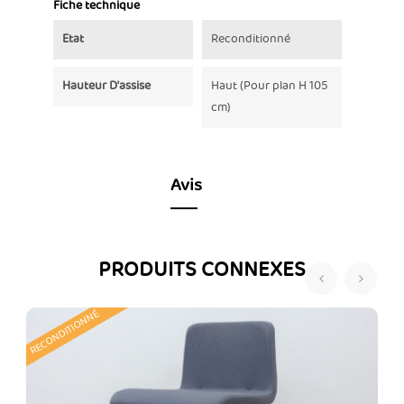
Fiche technique
Etat
Reconditionné
Hauteur D'assise
Haut (Pour plan H 105
cm)
Avis
PRODUITS CONNEXES
‹
›
RECONDITIONNÉ
R