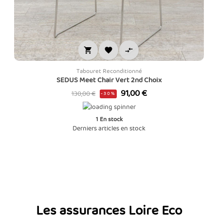



Tabouret Reconditionné
SEDUS Meet Chair Vert 2nd Choix
Prix
Prix
91,00 €
130,00 €
-30%
de
base
1
En stock
Derniers articles en stock
Les assurances Loire Eco