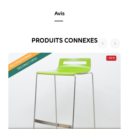
Avis
PRODUITS CONNEXES
‹
›
RECONDITIONNÉ
R
SECOND CHOIX
-30%