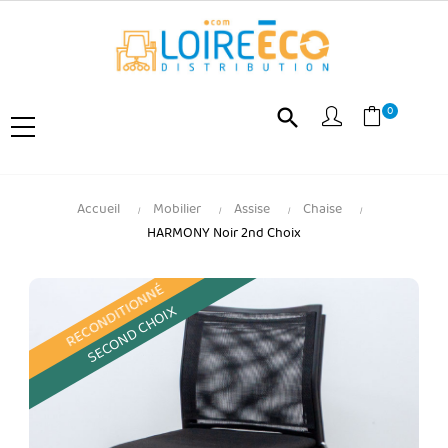
0
search
Accueil
Mobilier
Assise
Chaise
HARMONY Noir 2nd Choix
RECONDITIONNÉ
SECOND CHOIX