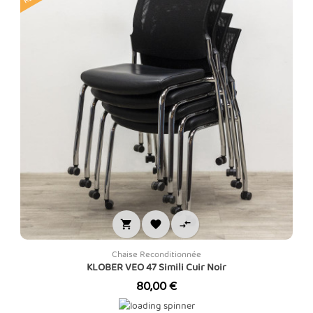



Chaise Reconditionnée
KLOBER VEO 47 Simili Cuir Noir
Prix
80,00 €