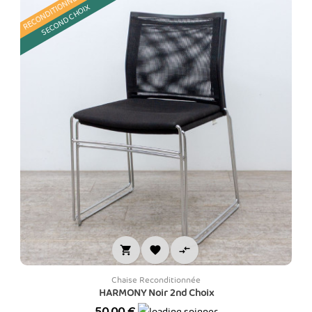
RECONDITIONNÉ
SECOND CHOIX



Chaise Reconditionnée
HARMONY Noir 2nd Choix
Prix