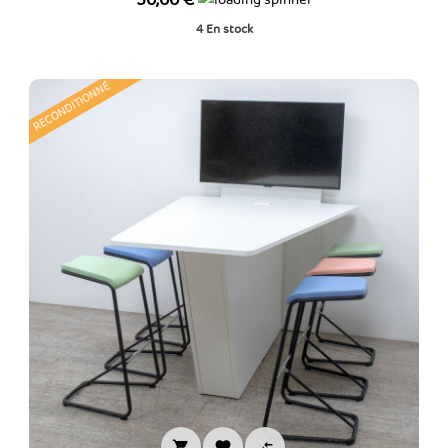
50,00 €
4
En stock
RECONDITIONNÉ


