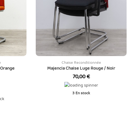
e
Chaise Reconditionnée
 Orange
Majencia Chaise Luge Rouge / Noir
Prix
70,00 €
3
En stock
ock