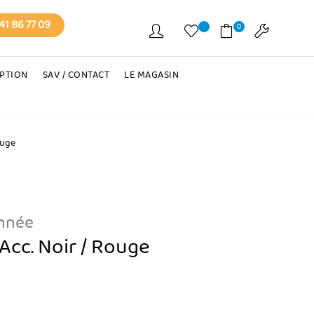
41 86 77 09
0
EPTION
SAV / CONTACT
LE MAGASIN
ouge
onnée
Acc. Noir / Rouge