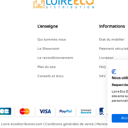
L'enseigne
Informations
Qui sommes nous
Etat du mobilier
Le Showroom
Paiement sécuris
Le reconditionnement
Livraison
Plan du site
FAQ
Conseils et Actu
SAV
Nous util
Respect de 
Loire Eco 
site ainsi 
personnali
Acc
 Loire-ecodistribution.com |
Conditions générales de vente
|
Mentions légales
|
C