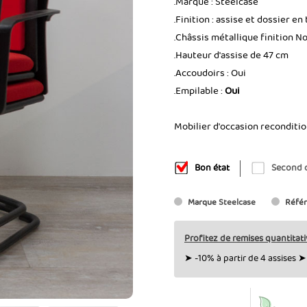
.Marque : Steelcase
.Finition : assise et dossier e
.Châssis métallique finition No
.Hauteur d'assise de 47 cm
.Accoudoirs : Oui
.Empilable :
Oui
Mobilier d'occasion reconditi
Bon état
Second 
Marque
Steelcase
Réfé
Profitez de remises quantitati
➤ -10% à partir de 4 assises ➤ 