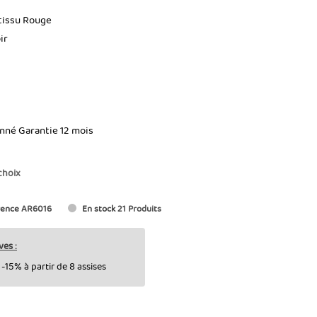
n tissu Rouge
ir
onné Garantie 12 mois
choix
rence
AR6016
En stock
21 Produits
ves :
-15% à partir de 8 assises