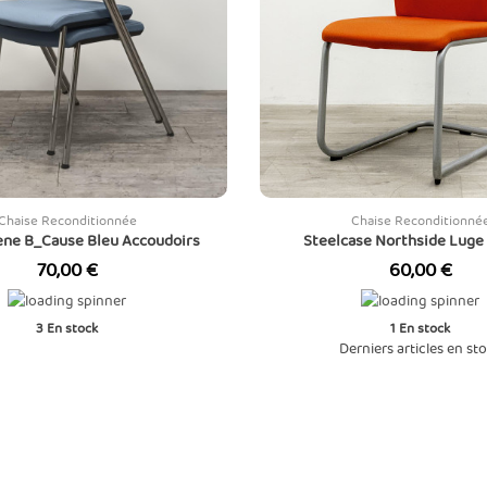
Chaise Reconditionnée
Chaise Reconditionné
ene B_Cause Bleu Accoudoirs
Steelcase Northside Luge
Prix
Prix
70,00 €
60,00 €
3
En stock
1
En stock
Derniers articles en st