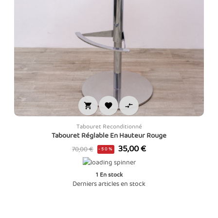



Tabouret Reconditionné
Tabouret Réglable En Hauteur Rouge
Prix
Prix
35,00 €
70,00 €
-50%
de
base
1
En stock
Derniers articles en stock