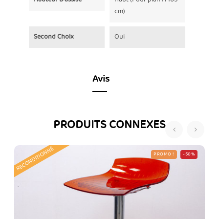
cm)
Second Choix
Oui
Avis
PRODUITS CONNEXES
‹
›
RECONDITIONNÉ
R
PROMO !
-50%