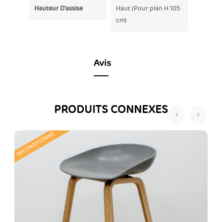
Hauteur D'assise
Haut (Pour plan H 105
cm)
Avis
PRODUITS CONNEXES
‹
›
RECONDITIONNÉ
R