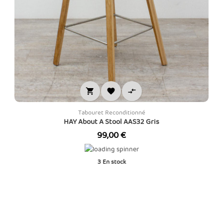



Tabouret Reconditionné
HAY About A Stool AAS32 Gris
Prix
99,00 €
3
En stock