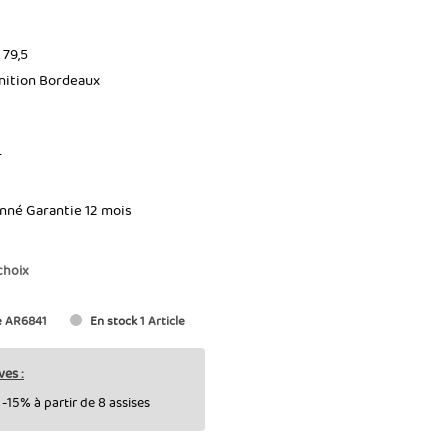
 79,5
inition Bordeaux
T
onné Garantie 12 mois
choix
e
AR6841
En stock
1 Article
ves :
-15% à partir de 8 assises