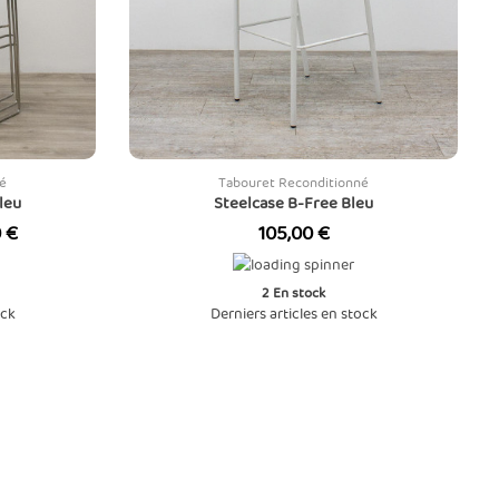
é
Tabouret Reconditionné
leu
Steelcase B-Free Bleu
Prix
 €
105,00 €
2
En stock
ock
Derniers articles en stock