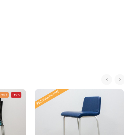
‹
›
RECONDITIONNÉ
MO !
-50%