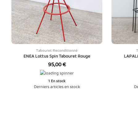
Tabouret Reconditionné
ENEA Lottus Spin Tabouret Rouge
LAPALM
Prix
95,00 €
1
En stock
Derniers articles en stock
De