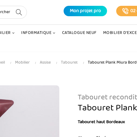
Mon projet pro
02 
ILIER
INFORMATIQUE
CATALOGUE NEUF
MOBILIER D'EXC
eil
Mobilier
Assise
Tabouret
Tabouret Plank Miura Bor
Tabouret recondi
Tabouret Plan
Tabouret haut Bordeaux