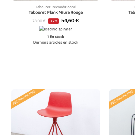
Tabouret Reconditionné
Tabouret Plank Miura Rouge
Tab
Prix
Prix
54,60 €
78,00 €
-30%
de
base
1
En stock
Derniers articles en stock
RECONDITIONNÉ
RECONDITIONNÉ