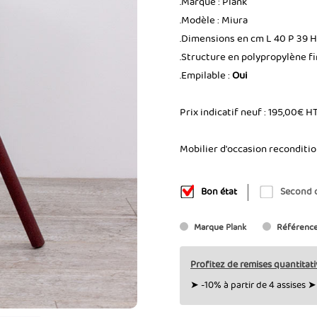
.Marque : Plank
.Modèle : Miura
.Dimensions en cm L 40 P 39 H
.Structure en polypropylène f
.Empilable :
Oui
Prix indicatif neuf : 195,00€ H
Mobilier d'occasion reconditi
Bon état
Second 
Marque
Plank
Référenc
Profitez de remises quantitati
➤ -10% à partir de 4 assises ➤ 