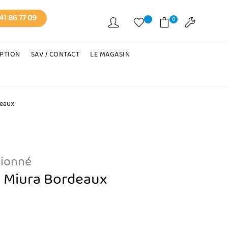
41 86 77 09
0
EPTION
SAV / CONTACT
LE MAGASIN
deaux
tionné
k Miura Bordeaux