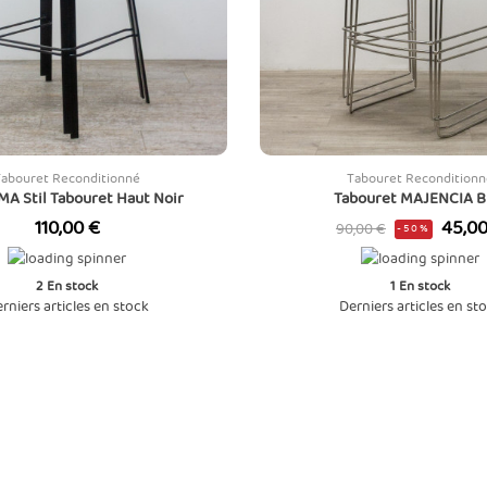
Tabouret Reconditionné
Tabouret Reconditionn
A Stil Tabouret Haut Noir
Tabouret MAJENCIA B
Prix
Prix
Prix
110,00 €
45,00
90,00 €
-50%
de
base
2
En stock
1
En stock
rniers articles en stock
Derniers articles en st