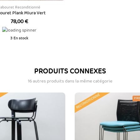
Tabouret Reconditionné
ouret Plank Miura Vert
Prix
78,00 €
3
En stock
PRODUITS CONNEXES
16 autres produits dans la même catégorie
RECONDITIONNÉ
PRO