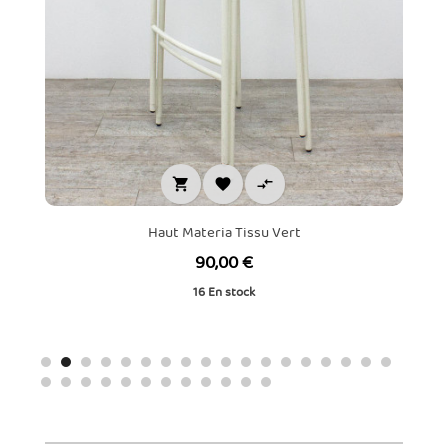



Haut Materia Tissu Vert
Prix
90,00 €
16
En stock