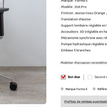
.Marque : Forma 5
.Modèle : Dot.Pro
.Finition : assise tissu Orange 
.Translation d'assise
.Support lombaire réglable en
.Accoudoirs 3D (réglable en ha
.Mécanisme synchrone avec rég
.Pompe hydraulique réglable 
.Embase 5 branches
Mobilier d'occasion reconditi
Bon état
Second 
Marque
Forma 5
Référe
Profitez de remises quantitati