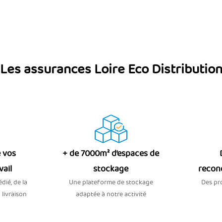
Les assurances Loire Eco Distributio
 vos
+ de 7000m² d’espaces de
vail
stockage
recon
dié, de la
Une plateforme de stockage
Des pro
 livraison
adaptée à notre activité