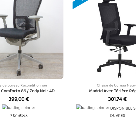
e de bureau Reconditionnée
Chaise de bureau Neuv
Comforto 89 / Zody Noir 4D
Madrid Avec Têtière Rég
Prix
Prix
399,00 €
301,74 €
DISPONIBLE S
7
En stock
OUVRÉS