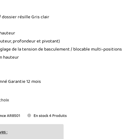
/ dossier résille Gris clair
 hauteur
uteur, profondeur et pivotant)
lage de la tension de basculement / blocable multi-positions
en hauteur
onné Garantie 12 mois
choix
nce
AR8501
En stock
4 Produits
ves :