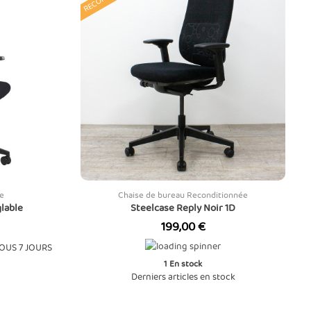
e
Chaise de bureau Reconditionnée
lable
Steelcase Reply Noir 1D
Prix
199,00 €
OUS 7 JOURS
1
En stock
Derniers articles en stock