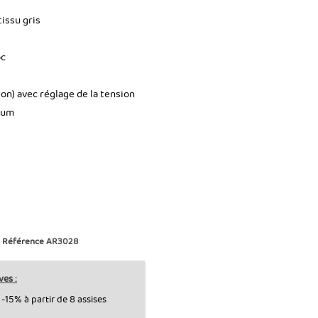
tissu gris
oc
on) avec réglage de la tension
ium
Référence
AR3028
ves :
-15% à partir de 8 assises