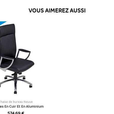
VOUS AIMEREZ AUSSI
Chaise de bureau Neuve
es En Cuir Et En Aluminium
Prix
574,69 €