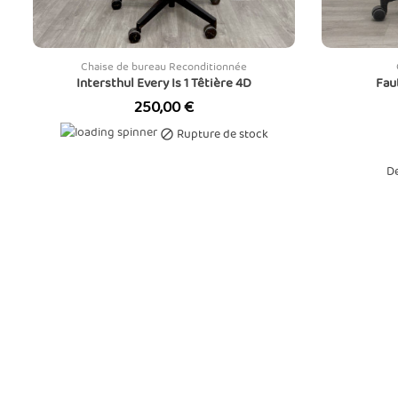
Chaise de bureau Reconditionnée
Intersthul Every Is 1 Têtière 4D
Fau
Prix
250,00 €
Rupture de stock

De