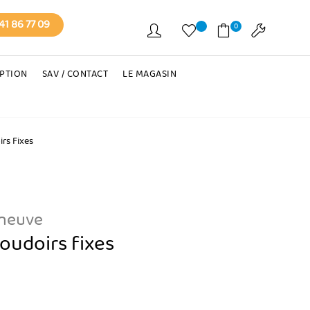
41 86 77 09
0
EPTION
SAV / CONTACT
LE MAGASIN
rs Fixes
 neuve
oudoirs fixes