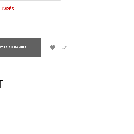
OUVRÉS


UTER AU PANIER
T