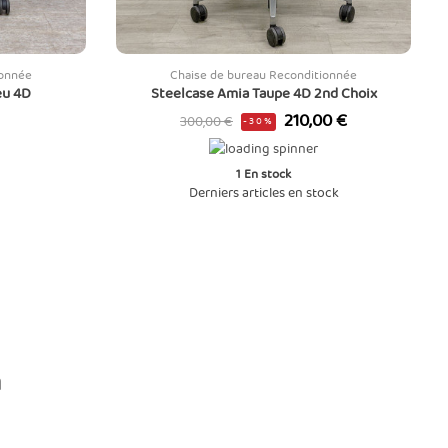
ionnée
Chaise de bureau Reconditionnée
eu 4D
Steelcase Amia Taupe 4D 2nd Choix
Prix
Prix
210,00 €
300,00 €
-30%
de
base
1
En stock
Derniers articles en stock
n