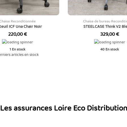
Chaise Reconditionnée
Chaise de bureau Recondit
teuil ICF Una Chair Noir
STEELCASE Think V2 Bl
Prix
Prix
220,00 €
329,00 €
1
En stock
40
En stock
rniers articles en stock
Les assurances Loire Eco Distributio