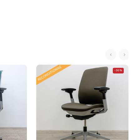
‹
›
RECONDITIONNÉ
-30%