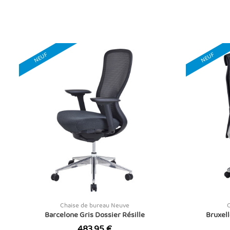
NEUF
NEUF
Chaise de bureau Neuve
Barcelone Gris Dossier Résille
Bruxell
Prix
483,95 €