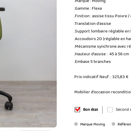
.Marque : Moving
.Gamme : Flexa
.Finition : assise tissu Poivre
.Translation d'assise
.Support lombaire réglable en
.Accoudoirs 2D (réglable en h
.Mécanisme synchrone avec rég
.Hauteur d'assise : 45 à 56 cm
.Embase 5 branches
Prix indicatif Neuf : 325,83 €
Mobilier d'occasion reconditi
Bon état
Second 
Marque
Moving
Référen