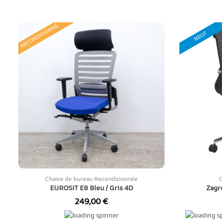
RECONDITIONNÉ
NEUF
Chaise de bureau Reconditionnée
EUROSIT E8 Bleu / Gris 4D
Zagr
Prix
249,00 €