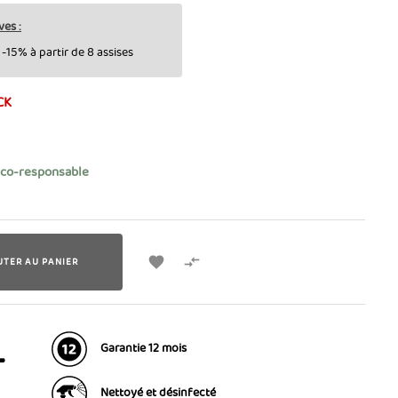
ves :
-15% à partir de 8 assises
CK
éco-responsable


UTER AU PANIER
Garantie 12 mois
T
Nettoyé et désinfecté