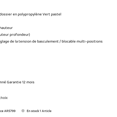
 / dossier en polypropylène Vert pastel
 hauteur
auteur profondeur)
lage de la tension de basculement / blocable multi-positions
onné Garantie 12 mois
choix
ce
AR5799
En stock
1 Article