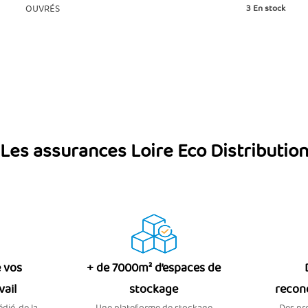
base
OUVRÉS
3
En stock
Les assurances Loire Eco Distributio
 vos
+ de 7000m² d’espaces de
vail
stockage
recon