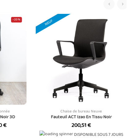
‹
›
-20%
NEUF
ionnée
Chaise de bureau Neuve
 Noir 3D
Fauteuil ACT Izao En Tissu Noir
Prix
0 €
200,51 €
DISPONIBLE SOUS 7 JOURS