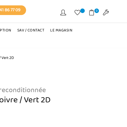
41 86 77 09
0
EPTION
SAV / CONTACT
LE MAGASIN
/ Vert 2D
 reconditionnée
ivre / Vert 2D