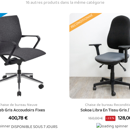
16 autres produits dans la même catégorie
RECONDITIONNÉ
Chaise de bureau Neuve
Chaise de bureau Recondit
eb Gris Accoudoirs Fixes
Sokoa Libra En Tissu Gris /
Prix
Prix
Prix
400,78 €
128,0
160,00 €
-20%
de
DISPONIBLE SOUS 7 JOURS