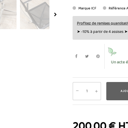
Marque
ICF
Référence
Profitez de remises quantitati
➤ -10% à partir de 4 assises ➤ 
Un acte 
AJO
200,00 € H