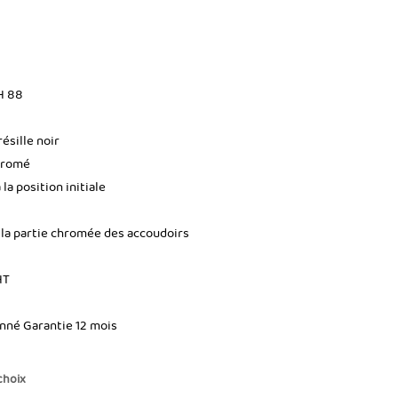
 H 88
résille noir
Chromé
la position initiale
 la partie chromée des accoudoirs
HT
onné Garantie 12 mois
choix