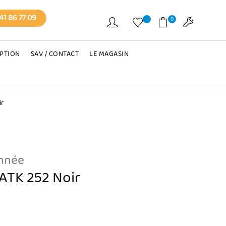
41 86 77 09
0
EPTION
SAV / CONTACT
LE MAGASIN
ir
onnée
 ATK 252 Noir