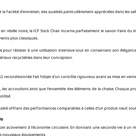
 et la facilité d'entretien, des qualités particulièrement appréciées dans les s
en résille noire, la ICF Stick Chair incarne parfaitement le savoir-faire du d
nts plus classiques.
e pour résister à une utilisation intensive tout en conservant son éléganc
matériaux recyclables dans leur conception.
52 reconditionnée fait l'objet d'un contrôle rigoureux avant sa mise en vente
n, les accoudoirs ainsi que l'ensemble des éléments de la chaise. Chaque p
tilisé.
alité offrant des performances comparables à celles d'un produit neuf, tout 
ls
ciper activement à l'économie circulaire. En donnant une seconde vie à un m
n de nouveaux équipements.