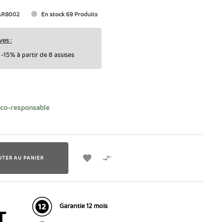
AR8002
En stock
69 Produits
ves :
-15% à partir de 8 assises
éco-responsable


UTER AU PANIER
Garantie 12 mois
T