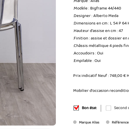
.Marque : Alias
.Modèle : Bigframe 44/440
.Designer : Alberto Meda
.Dimensions en cm : L 54 P 64 
.Hauteur d'assise en cm : 47
.Finition : assise et dossier en 
.Châssis métallique 4 pieds fi
.Accoudoirs : Oui
.Empilable : Oui
Prix indicatif Neuf : 748,00 € 
Mobilier d'occasion reconditi
Bon état
Second 
Marque
Alias
Référence