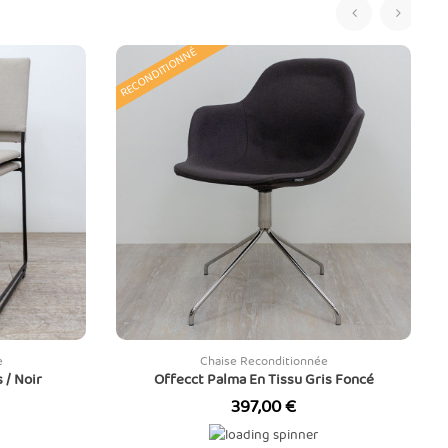
‹
›
RECONDITIONNÉ
e
Chaise Reconditionnée
 / Noir
Offecct Palma En Tissu Gris Foncé
Prix
397,00 €