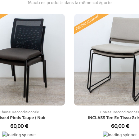
16 autres produits dans la même catégorie
RECONDITIONNÉ
Chaise Reconditionnée
Chaise Reconditionné
ise 4 Pieds Taupe / Noir
INCLASS Ten En Tissu Gris
Prix
Prix
60,00 €
60,00 €