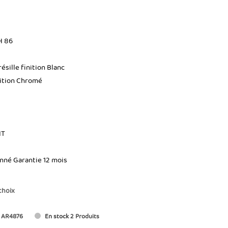
H 86
résille finition Blanc
nition Chromé
HT
onné Garantie 12 mois
choix
AR4876
En stock
2 Produits