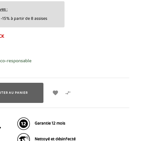
ves :
-15% à partir de 8 assises
CK
éco-responsable


UTER AU PANIER
Garantie 12 mois
T
Nettoyé et désinfecté