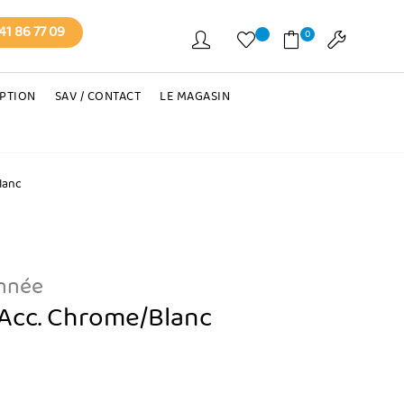
41 86 77 09
0
EPTION
SAV / CONTACT
LE MAGASIN
lanc
onnée
 Acc. Chrome/Blanc