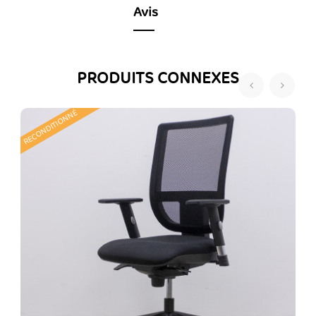
Avis
PRODUITS CONNEXES
‹
›
RECONDITIONNÉ
R