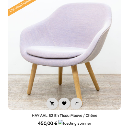
RECONDITIONNÉ



HAY AAL 82 En Tissu Mauve / Chêne
Prix
450,00 €