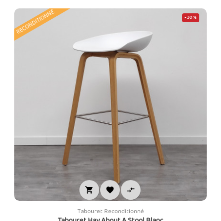
RECONDITIONNÉ
-30%



Tabouret Reconditionné
Tabouret Hay About A Stool Blanc