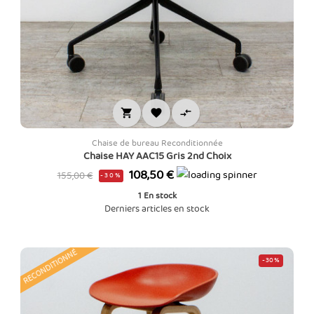



Chaise de bureau Reconditionnée
Chaise HAY AAC15 Gris 2nd Choix
Prix
Prix
108,50 €
155,00 €
-30%
de
1
En stock
base
Derniers articles en stock
RECONDITIONNÉ
-30%