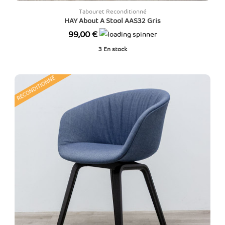
Tabouret Reconditionné
HAY About A Stool AAS32 Gris
Prix
99,00 €
3
En stock
RECONDITIONNÉ