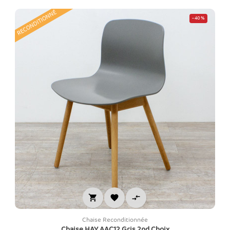
RECONDITIONNÉ
-40%



Chaise Reconditionnée
Chaise HAY AAC12 Gris 2nd Choix