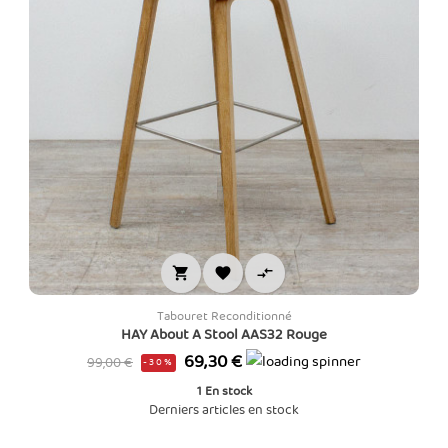



Tabouret Reconditionné
HAY About A Stool AAS32 Rouge
Prix
Prix
69,30 €
99,00 €
-30%
de
1
En stock
base
Derniers articles en stock