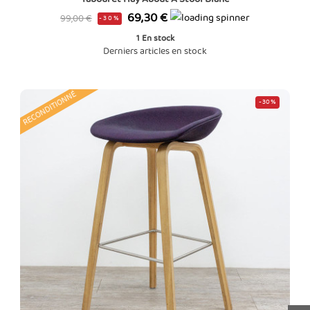
Prix
Prix
69,30 €
99,00 €
-30%
de
1
En stock
base
Derniers articles en stock
RECONDITIONNÉ
-30%