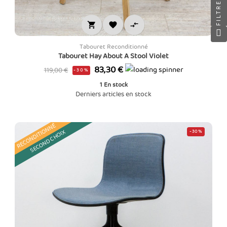
FILTRE



Tabouret Reconditionné
Tabouret Hay About A Stool Violet
Prix
Prix
83,30 €
119,00 €
-30%
de
1
En stock
base
Derniers articles en stock
RECONDITIONNÉ
SECOND CHOIX
-30%