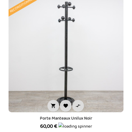
RECONDITIONNÉ



Porte Manteaux Unilux Noir
Prix
60,00 €