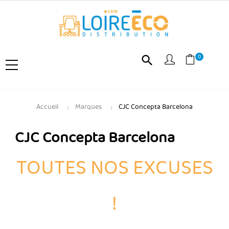
0
search
Accueil
Marques
CJC Concepta Barcelona
CJC Concepta Barcelona
TOUTES NOS EXCUSES
!