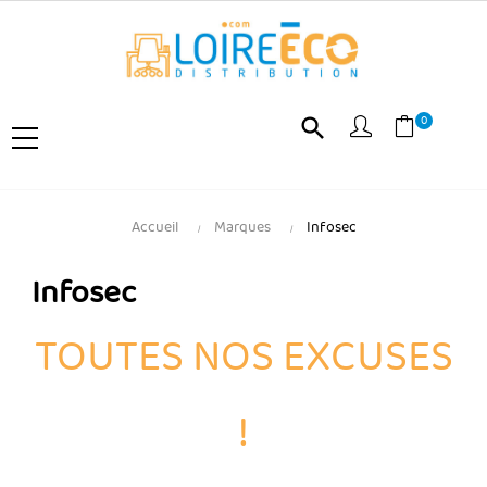
0
search
Accueil
Marques
Infosec
Infosec
TOUTES NOS EXCUSES
!