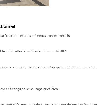
ctionnel
a fonction, certains éléments sont essentiels :
 doit inviter à la détente et la convivialité.
rateurs, renforce la cohésion d’équipe et crée un sentiment
ttoyer et conçu pour un usage quotidien.
 un coin café, une zone de repas et un coin détente grâce à des