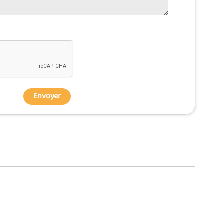
Envoyer
n