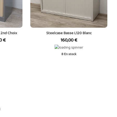
c 2nd Choix
Steelcase Basse L120 Blanc
Prix
0 €
160,00 €
8
En stock
n