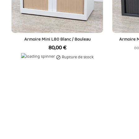
Armoire Mini L80 Blanc / Bouleau
Armoire M
Prix
Pr
80,00 €
80
de
Rupture de stock

ba