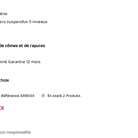
lène
iers suspendus 5 niveaux
 de cômes et de rayures
onné Garantie 12 mois
choix
Référence
AR8004
En stock
2 Produits
CK
éco-responsable