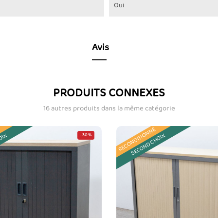
Oui
Avis
PRODUITS CONNEXES
16 autres produits dans la même catégorie
RECONDITIONNÉ
OIX
SECOND CHOIX
-30%