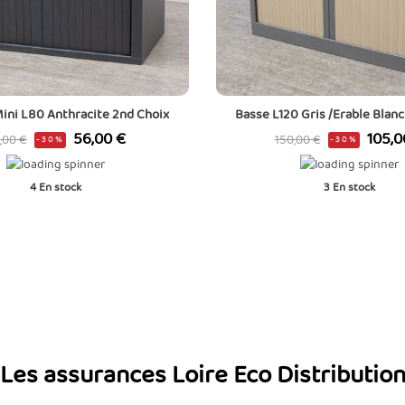
ini L80 Anthracite 2nd Choix
Basse L120 Gris /Erable Blan
ix
Prix
Prix
Prix
56,00 €
105,0
,00 €
150,00 €
-30%
-30%
de
se
base
4
En stock
3
En stock
Les assurances Loire Eco Distributio