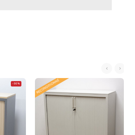
‹
›
RECONDITIONNÉ
-30%