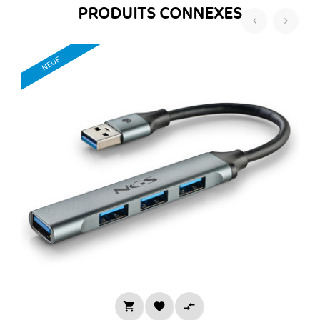
PRODUITS CONNEXES
‹
›
R
NEUF


