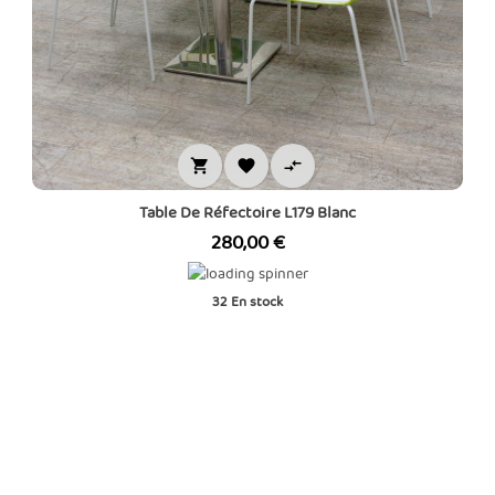



Table De Réfectoire L179 Blanc
Prix
280,00 €
32
En stock