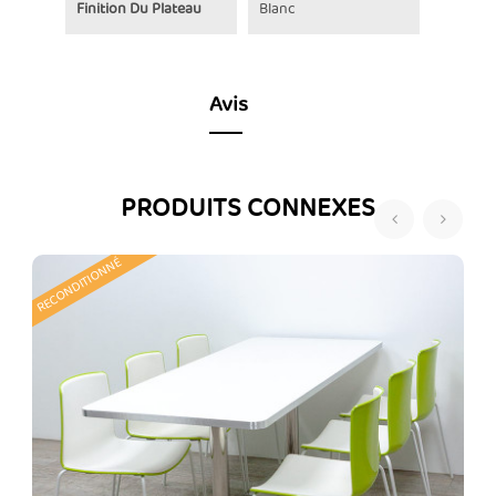
Finition Du Plateau
Blanc
Avis
PRODUITS CONNEXES
‹
›
RECONDITIONNÉ
R