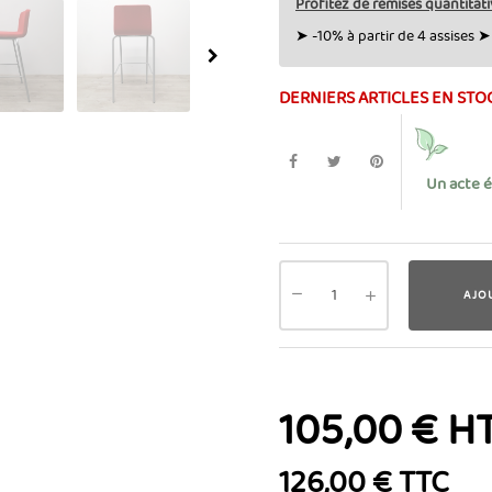
Profitez de remises quantitati
➤ -10% à partir de 4 assises ➤ 
DERNIERS ARTICLES EN STO
Un acte 
AJO
105,00 € H
126,00 € TTC