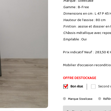
.Marque : Steelcase
.Gamme : B-Free
.Dimensions en cm : L 47 P 45 
.Hauteur de l'assise : 80 cm
.Finition : assise et dossier en
.Châssis métallique avec repos
.Empilable : Oui
Prix indicatif Neuf : 283,50 € 
Mobilier d'occasion reconditi
OFFRE DESTOCKAGE
Bon état
Second 
Marque
Steelcase
Réfé