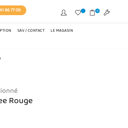
41 86 77 09
0
EPTION
SAV / CONTACT
LE MAGASIN
e
tionné
ree Rouge