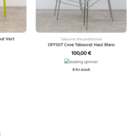
ut Vert
Tabouret Reconditionné
OFFISIT Cove Tabouret Haut Blanc
Prix
100,00 €
8
En stock
n