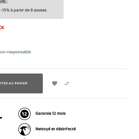
ves :
-15% à partir de 8 assises
CK
éco-responsable


UTER AU PANIER
Garantie 12 mois
T
Nettoyé et désinfecté