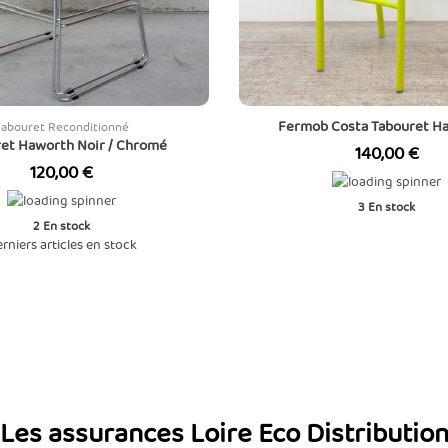
Fermob Costa Tabouret Ha
Tabouret Reconditionné
et Haworth Noir / Chromé
Prix
140,00 €
Prix
120,00 €
3
En stock
2
En stock
rniers articles en stock
Les assurances Loire Eco Distributio