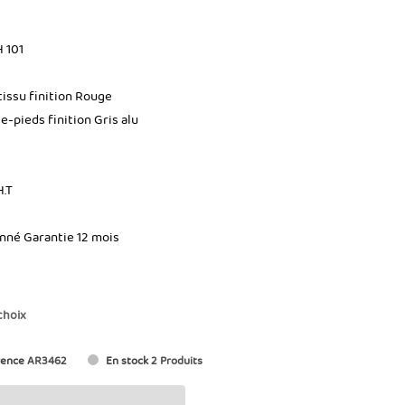
H 101
 tissu finition Rouge
e-pieds finition Gris alu
H.T
onné Garantie 12 mois
choix
rence
AR3462
En stock
2 Produits