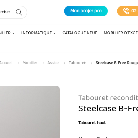
Mon projet pro
02 
ILIER
INFORMATIQUE
CATALOGUE NEUF
MOBILIER D'EXC
Accueil
Mobilier
Assise
Tabouret
Steelcase B-Free Roug
Tabouret recondi
Steelcase B-F
Tabouret haut