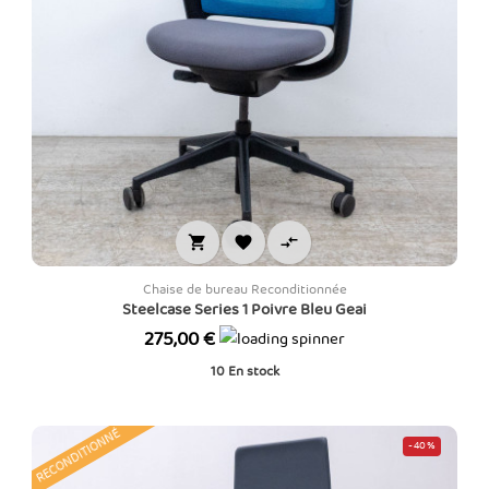



Chaise de bureau Reconditionnée
Steelcase Series 1 Poivre Bleu Geai
Prix
275,00 €
10
En stock
RECONDITIONNÉ
-40%