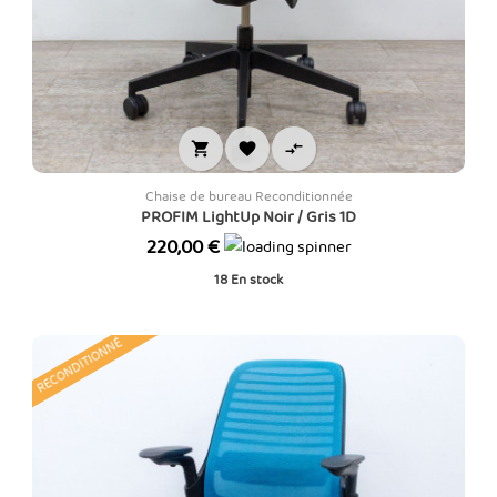



Chaise de bureau Reconditionnée
PROFIM LightUp Noir / Gris 1D
Prix
220,00 €
18
En stock
RECONDITIONNÉ