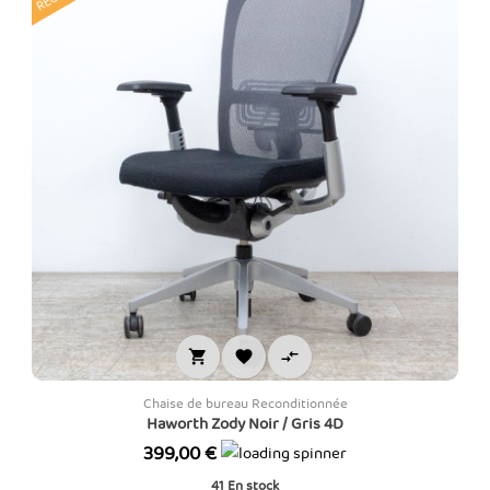



Chaise de bureau Reconditionnée
Haworth Zody Noir / Gris 4D
Prix
399,00 €
41
En stock