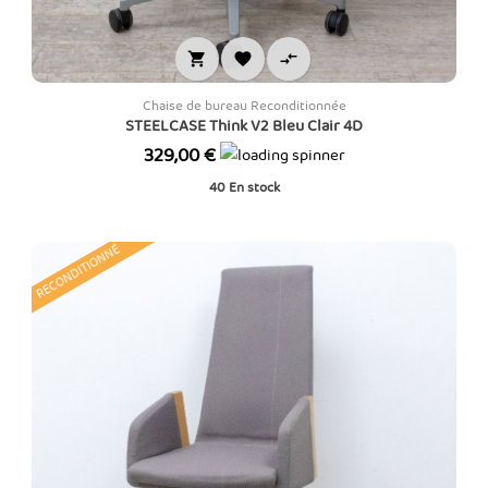



Chaise de bureau Reconditionnée
STEELCASE Think V2 Bleu Clair 4D
Prix
329,00 €
40
En stock
RECONDITIONNÉ