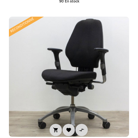
90
En stock
base
RECONDITIONNÉ


