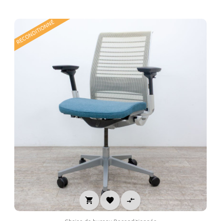
RECONDITIONNÉ


