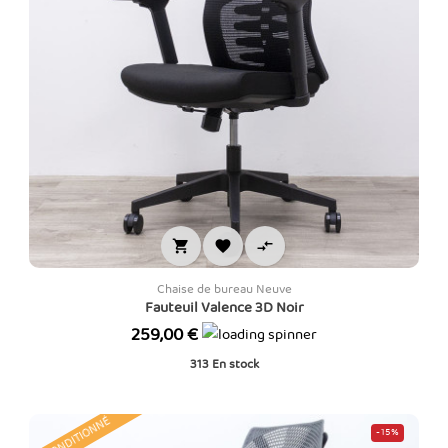



Chaise de bureau Neuve
Fauteuil Valence 3D Noir
Prix
259,00 €
313
En stock
RECONDITIONNÉ
-15%