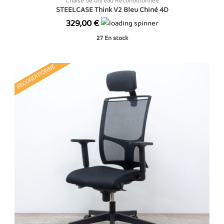
Chaise de bureau Reconditionnée
STEELCASE Think V2 Bleu Chiné 4D
Prix
329,00 €
27
En stock
RECONDITIONNÉ