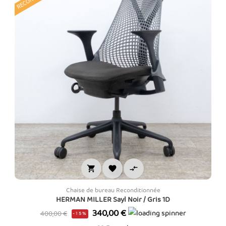



Chaise de bureau Reconditionnée
HERMAN MILLER Sayl Noir / Gris 1D
Prix
Prix
340,00 €
400,00 €
-15%
de