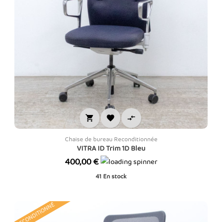



Chaise de bureau Reconditionnée
VITRA ID Trim 1D Bleu
Prix
400,00 €
41
En stock
RECONDITIONNÉ