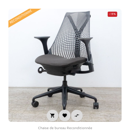
base
RECONDITIONNÉ
-15%



Chaise de bureau Reconditionnée