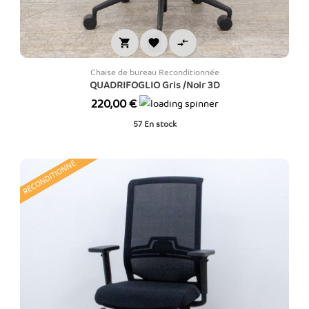



Chaise de bureau Reconditionnée
QUADRIFOGLIO Gris /Noir 3D
Prix
220,00 €
57
En stock
RECONDITIONNÉ