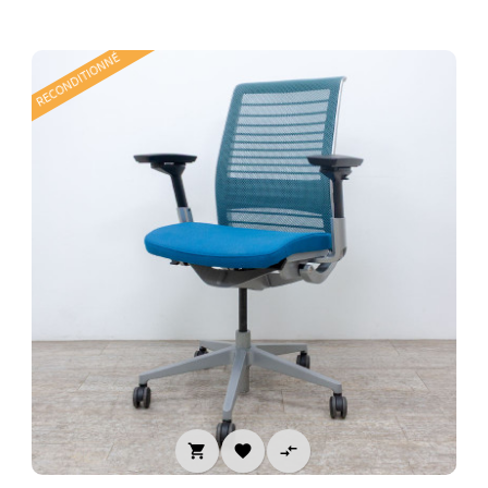
RECONDITIONNÉ


