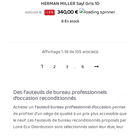
HERMAN MILLER Sayl Gris 1D
Prix
Prix
340,00 €
400,00 €
-15%
de
8
En stock
base
Affichage 1-18 de 105 article(s)
1
2
3
…
6
Des fauteuils de bureau professionnels
d’occasion reconditionnés
Acheter un
fauteuil bureau professionnel d’occasion
permet
de profiter d’un siège de qualité à un prix plus accessible que
le neuf. Les fauteuils de bureau reconditionnés proposés par
Loire Eco Distribution sont sélectionnés selon leur état, leur
mécanisme, leur dossier, leur assise, leurs roulettes, leurs