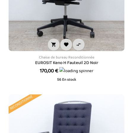



Chaise de bureau Reconditionnée
EUROSIT Keno H Fauteuil 2D Noir
Prix
170,00 €
56
En stock
RECONDITIONNÉ