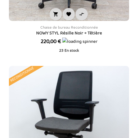



Chaise de bureau Reconditionnée
NOWY STYL Résille Noir + Têtière
Prix
220,00 €
23
En stock
RECONDITIONNÉ