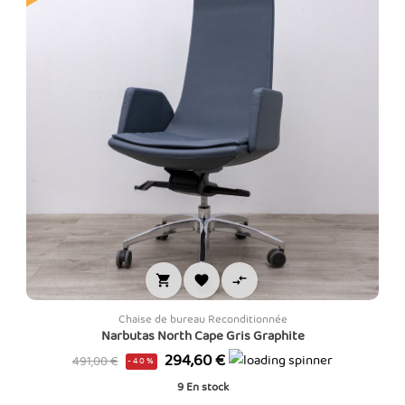



Chaise de bureau Reconditionnée
Narbutas North Cape Gris Graphite
Prix
Prix
294,60 €
491,00 €
-40%
de
9
En stock