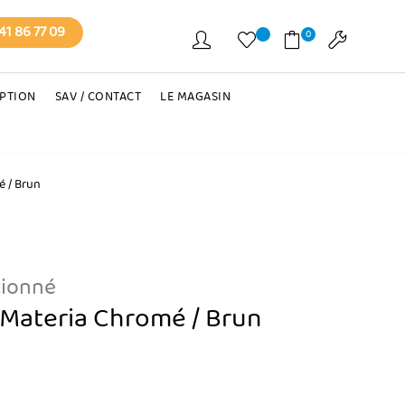
41 86 77 09
0
EPTION
SAV / CONTACT
LE MAGASIN
é / Brun
tionné
Materia Chromé / Brun