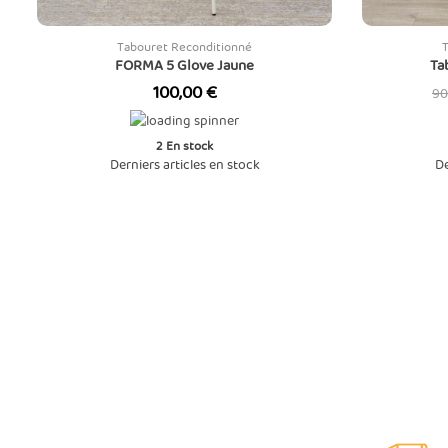
Tabouret Reconditionné
FORMA 5 Glove Jaune
Ta
Prix
Pr
100,00 €
90
de
ba
2
En stock
Derniers articles en stock
De