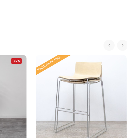
‹
›
RECONDITIONNÉ
-30%