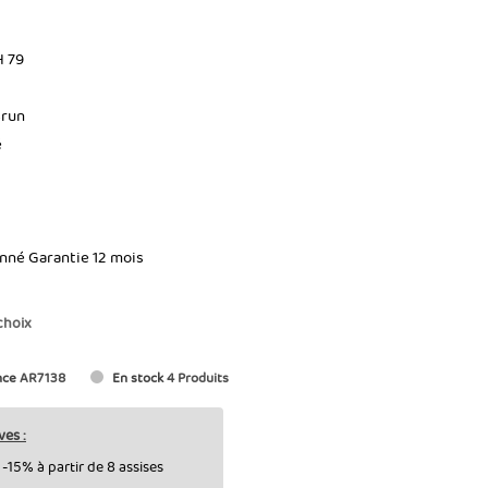
H 79
Brun
é
onné Garantie 12 mois
choix
nce
AR7138
En stock
4 Produits
ves :
-15% à partir de 8 assises