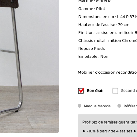
.Marque : Materia
.Gamme : Plint
.Dimensions en cm : L 44 P 37 
.Hauteur de l'assise : 79 cm
.Finition : assise en similicuir 
.Châssis métal finition Chrom
.Repose Pieds
.Empilable : Non
Mobilier d'occasion reconditi
Bon état
Second 
Marque
Materia
Référe
Profitez de remises quantitati
➤ -10% à partir de 4 assises ➤ 