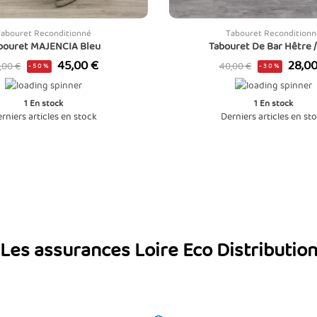
Tabouret Reconditionné
Tabouret Reconditionn
bouret MAJENCIA Bleu
Tabouret De Bar Hêtre /
ix
Prix
Prix
Prix
45,00 €
28,00
,00 €
40,00 €
-50%
-30%
de
se
base
1
En stock
1
En stock
rniers articles en stock
Derniers articles en st
Les assurances Loire Eco Distributio