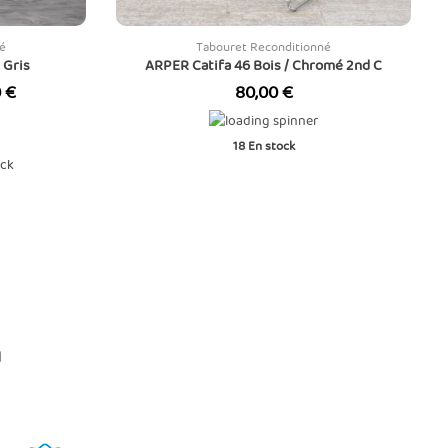
é
Tabouret Reconditionné
 Gris
ARPER Catifa 46 Bois / Chromé 2nd C
Prix
 €
80,00 €
18
En stock
ock
n