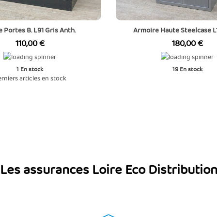
 Portes B. L91 Gris Anth.
Armoire Haute Steelcase L
Prix
Prix
110,00 €
180,00 €
1
En stock
19
En stock
rniers articles en stock
Les assurances Loire Eco Distributio