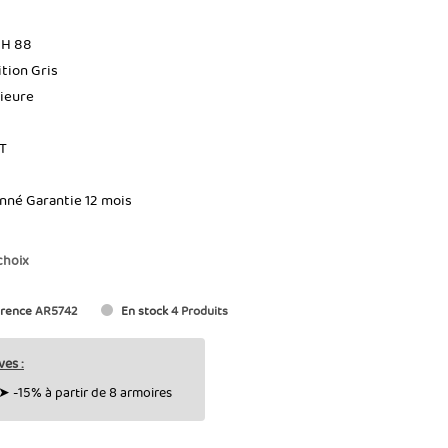
 H 88
ition Gris
rieure
HT
onné Garantie 12 mois
choix
rence
AR5742
En stock
4 Produits
ves :
➤ -15% à partir de 8 armoires