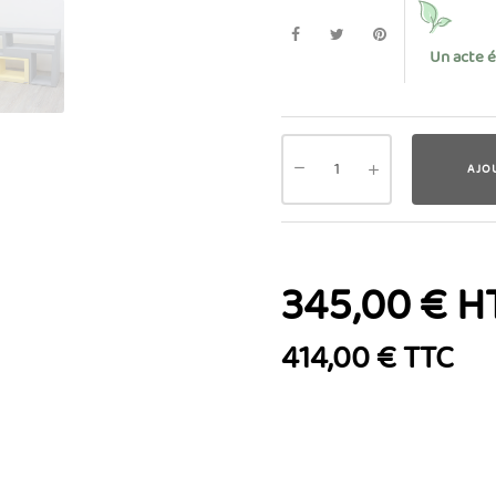
Un acte 
AJO
345,00 € H
414,00 € TTC