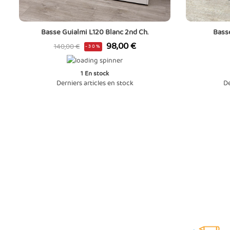
Basse Guialmi L120 Blanc 2nd Ch.
Basse
Prix
Prix
98,00 €
140,00 €
-30%
de
base
1
En stock
Derniers articles en stock
De