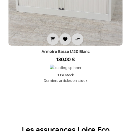



Armoire Basse L120 Blanc
Prix
130,00 €
1
En stock
Derniers articles en stock
Les assurances Loire Eco