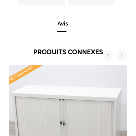
Avis
PRODUITS CONNEXES
‹
›
RECONDITIONNÉ
R