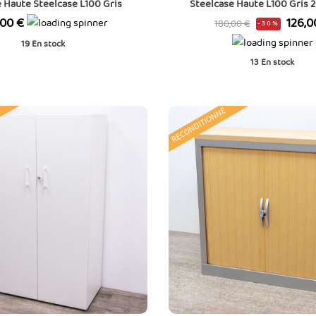
 Haute Steelcase L100 Gris
Steelcase Haute L100 Gris 
Prix
Prix
,00 €
126,0
180,00 €
-30%
de
19
En stock
base
13
En stock
RECONDITIONNÉ