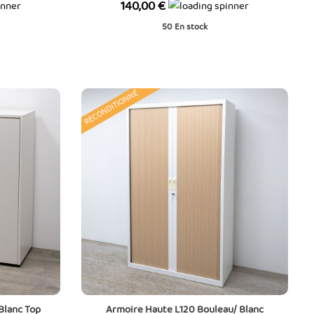
Prix
140,00 €
50
En stock
RECONDITIONNÉ
Blanc Top
Armoire Haute L120 Bouleau/ Blanc