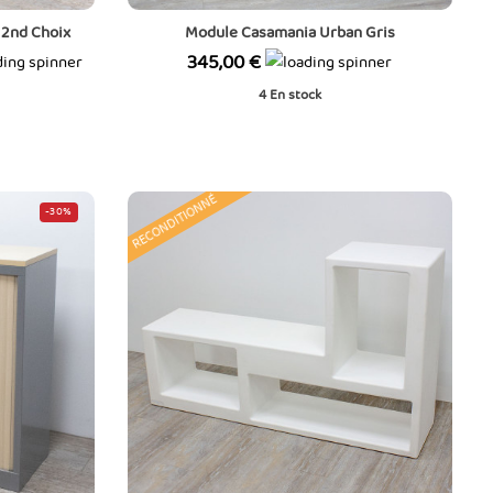
 2nd Choix
Module Casamania Urban Gris
Prix
345,00 €
4
En stock
RECONDITIONNÉ
-30%