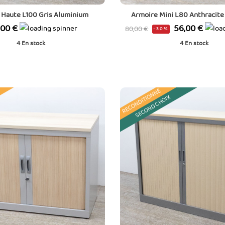
 Haute L100 Gris Aluminium
Armoire Mini L80 Anthracite
Prix
Prix
,00 €
56,00 €
80,00 €
-30%
de
4
En stock
4
En stock
base
RECONDITIONNÉ
SECOND CHOIX