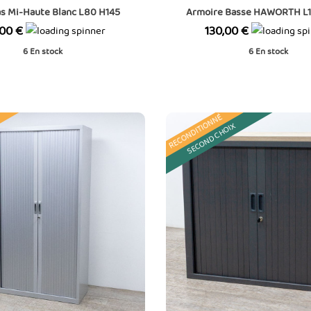
s Mi-Haute Blanc L80 H145
Armoire Basse HAWORTH L10
Merisier
Prix
,00 €
130,00 €
6
En stock
6
En stock
RECONDITIONNÉ
SECOND CHOIX