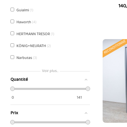
Prix
140
Guialmi
1
Haworth
4
HERTMANN TRESOR
1
RECONDITIONNÉ
KÖNIG+NEURATH
2
Narbutas
3
Steelcase
5
Voir plus...
Quantité
0
141
Prix