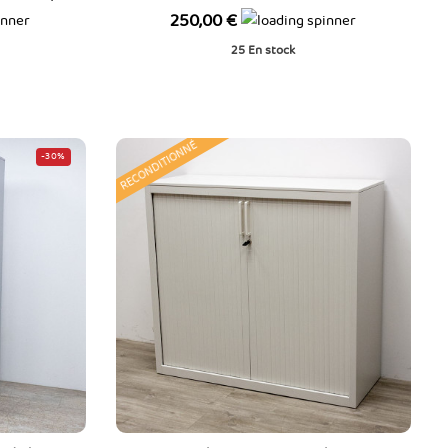
Prix
250,00 €
25
En stock
RECONDITIONNÉ
-30%