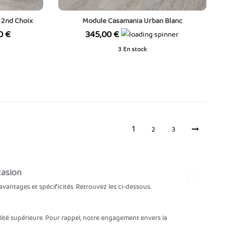
c 2nd Choix
Module Casamania Urban Blanc
Prix
0 €
345,00 €
3
En stock
1
2
3
casion
antages et spécificités. Retrouvez les ci-dessous.
alité supérieure. Pour rappel, notre engagement envers la