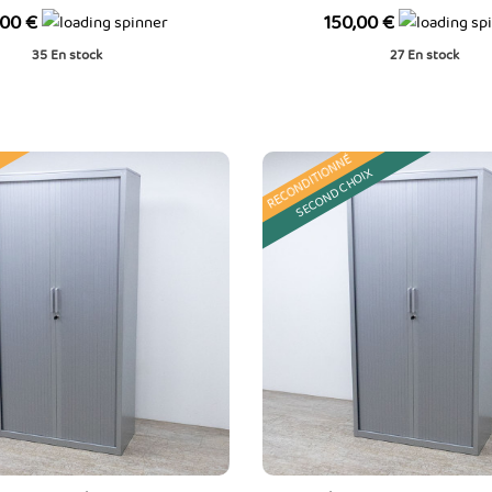
Prix
,00 €
150,00 €
35
En stock
27
En stock
RECONDITIONNÉ
SECOND CHOIX