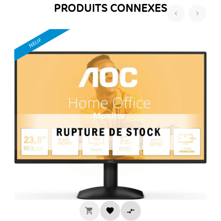
PRODUITS CONNEXES
‹
›
NEUF


