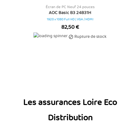
Écran de PC Neuf 24 pouces
AOC Basic B3 24B31H
1920 x 1080 Full HD | VGA / HDMI
Prix
82,50 €
Rupture de stock

Les assurances Loire Eco
Distribution